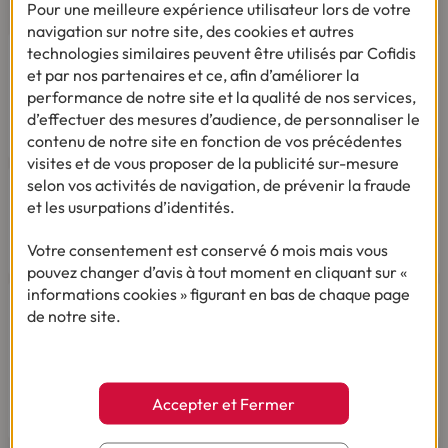
Pour une meilleure expérience utilisateur lors de votre
navigation sur notre site, des cookies et autres
technologies similaires peuvent être utilisés par Cofidis
Par téléphone
Du lundi au vendredi de 8h00 à 19h00
et par nos partenaires et ce, afin d’améliorer la
Le samedi de 8h00 à 14h00.
performance de notre site et la qualité de nos services,
03 28 09 21 18
(Appel non surtaxé - coût selon
d’effectuer des mesures d’audience, de personnaliser le
opérateur).
contenu de notre site en fonction de vos précédentes
visites et de vous proposer de la publicité sur-mesure
selon vos activités de navigation, de prévenir la fraude
et les usurpations d’identités.
Votre consentement est conservé 6 mois mais vous
Par mail
pouvez changer d’avis à tout moment en cliquant sur «
informations cookies » figurant en bas de chaque page
de notre site.
Vous êtes sourd ou malentendant
Dialoguez par écrit ou en Langue Des Signes
Française
Du lundi au vendredi de 9h à 12h et de 14h à
Accepter et Fermer
18h