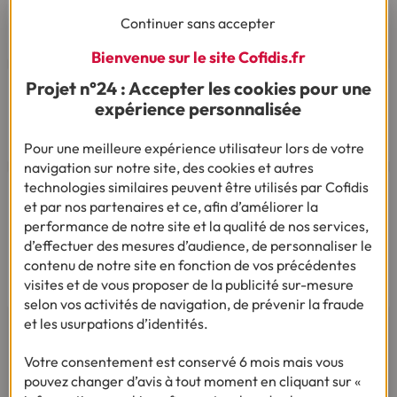
Le samedi de 8h00 à 14h00.
Continuer sans accepter
03 28 09 21 18
(Appel non surtaxé - coût selon
opérateur).
Bienvenue sur le site Cofidis.fr
Projet n°24 : Accepter les cookies pour une
expérience personnalisée
Par mail
Pour une meilleure expérience utilisateur lors de votre
navigation sur notre site, des cookies et autres
technologies similaires peuvent être utilisés par Cofidis
Vous êtes sourd ou malentendant
et par nos partenaires et ce, afin d’améliorer la
Dialoguez par écrit ou en Langue Des Signes
performance de notre site et la qualité de nos services,
Française
d’effectuer des mesures d’audience, de personnaliser le
Du lundi au vendredi de 9h à 12h et de 14h à
contenu de notre site en fonction de vos précédentes
18h
visites et de vous proposer de la publicité sur-mesure
selon vos activités de navigation, de prévenir la fraude
et les usurpations d’identités.
Votre consentement est conservé 6 mois mais vous
pouvez changer d’avis à tout moment en cliquant sur «
AVIS ET TÉMOIGNAGES