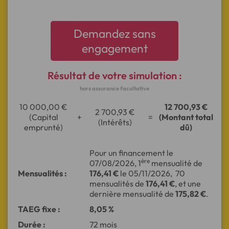
Demandez sans
engagement
Résultat de votre simulation :
hors assurance facultative
10 000,00 €
12 700,93 €
2 700,93 €
(Capital
+
=
(Montant total
(Intérêts)
emprunté)
dû)
Pour un financement le
ère
07/08/2026
, 1
mensualité de
Mensualités :
176,41 €
le
05/11/2026
,
70
mensualités de
176,41 €
, et une
dernière mensualité de
175,82 €
.
TAEG fixe :
8,05 %
Durée :
72
mois