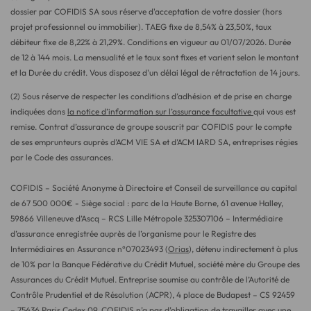
dossier par COFIDIS SA sous réserve d'acceptation de votre dossier (hors
projet professionnel ou immobilier). TAEG fixe de
8,54
% à
23,50
%, taux
débiteur fixe de
8,22
% à
21,29
%. Conditions en vigueur au
01/07/2026
. Durée
de 12 à 144 mois. La mensualité et le taux sont fixes et varient selon le montant
et la Durée du crédit. Vous disposez d'un délai légal de rétractation de 14 jours.
(2) Sous réserve de respecter les conditions d’adhésion et de prise en charge
indiquées dans
la notice d’information sur l’assurance facultative
qui vous est
remise. Contrat d’assurance de groupe souscrit par COFIDIS pour le compte
de ses emprunteurs auprès d’ACM VIE SA et d’ACM IARD SA, entreprises régies
par le Code des assurances.
COFIDIS – Société Anonyme à Directoire et Conseil de surveillance au capital
de 67 500 000€ - Siège social : parc de la Haute Borne, 61 avenue Halley,
59866 Villeneuve d’Ascq – RCS Lille Métropole 325307106 – Intermédiaire
d’assurance enregistrée auprès de l’organisme pour le Registre des
Intermédiaires en Assurance n°07023493 (
Orias
), détenu indirectement à plus
de 10% par la Banque Fédérative du Crédit Mutuel, société mère du Groupe des
Assurances du Crédit Mutuel. Entreprise soumise au contrôle de l’Autorité de
Contrôle Prudentiel et de Résolution (ACPR), 4 place de Budapest – CS 92459
– 75436 Paris Cedex 09. COFIDIS n’a pas d’obligation de travailler avec une