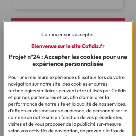
Je fais une simulation
Continuer sans accepter
Bienvenue sur le site Cofidis.fr
Comment fonctionne le rachat de
Projet n°24 : Accepter les cookies pour une
crédit ? Les étapes clés
expérience personnalisée
Comme un prêt classique,
le fonctionnement du rachat de
Pour une meilleure expérience utilisateur lors de votre
crédit
se compose de plusieurs étapes :
navigation sur notre site, des cookies et autres
technologies similaires peuvent être utilisés par Cofidis
Évaluation de votre situation et de vos besoins :
observez votre situation budgétaire : vos revenus et vos
et par nos partenaires et ce, afin d’améliorer la
charges, calculez votre "reste à vivre" ou votre taux
performance de notre site et la qualité de nos services,
d'endettement et listez vos prêts en cours, vos
d’effectuer des mesures d’audience, de personnaliser le
mensualités, le montant total restant dû pour chaque
contenu de notre site en fonction de vos précédentes
prêt.
visites et de vous proposer de la publicité sur-mesure
Faire une simulation en ligne :
utilisez notre simulateur
selon vos activités de navigation, de prévenir la fraude