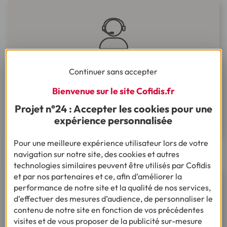
Continuer sans accepter
Par Téléphone ou mail
Pour déclarer une invalidité totale ou un décès,
Bienvenue sur le site Cofidis.fr
contactez votre conseiller au 03 28 09 20 15 ou
Projet n°24 : Accepter les cookies pour une
par mail à assurance_mail@cofidis.fr.
expérience personnalisée
Pour une meilleure expérience utilisateur lors de votre
navigation sur notre site, des cookies et autres
technologies similaires peuvent être utilisés par Cofidis
et par nos partenaires et ce, afin d’améliorer la
performance de notre site et la qualité de nos services,
d’effectuer des mesures d’audience, de personnaliser le
contenu de notre site en fonction de vos précédentes
visites et de vous proposer de la publicité sur-mesure