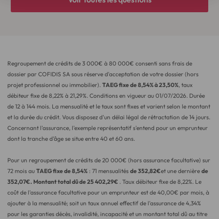
Regroupement de crédits de
3 000
€ à
80 000
€ consenti sans frais de
dossier par COFIDIS SA sous réserve d'acceptation de votre dossier (hors
projet professionnel ou immobilier).
TAEG fixe de
8,54
% à
23,50
%
, taux
débiteur fixe de
8,22
% à
21,29
%. Conditions en vigueur au
01/07/2026
. Durée
de 12 à 144 mois. La mensualité et le taux sont fixes et varient selon le montant
et la durée du crédit. Vous disposez d'un délai légal de rétractation de 14 jours.
Concernant l'assurance, l'exemple représentatif s'entend pour un emprunteur
dont la tranche d'âge se situe entre 40 et 60 ans.
Pour un regroupement de crédits de
20 000
€ (hors assurance facultative) sur
72
mois au
TAEG fixe de
8,54
%
:
71
mensualités
de
352,82
€
et une dernière
de
352,07
€. Montant total dû de
25 402,29
€
. Taux débiteur fixe de
8,22
%. Le
coût de l'assurance facultative pour un emprunteur est de
40,00
€ par mois, à
ajouter à la mensualité; soit un taux annuel effectif de l'assurance de
4,34
%
pour les garanties décès, invalidité, incapacité et un montant total dû au titre