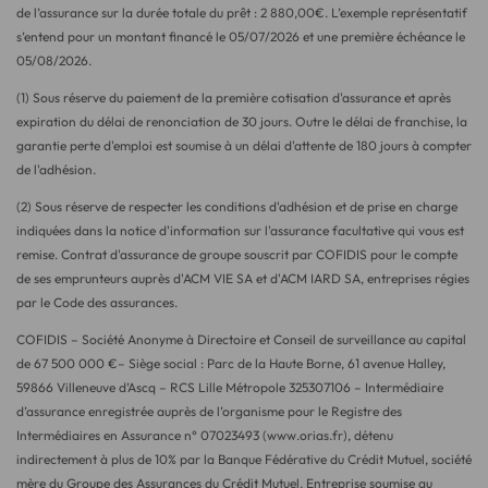
de l’assurance sur la durée totale du prêt :
2 880,00
€. L’exemple représentatif
s’entend pour un montant financé le
05/07/2026
et une première échéance le
05/08/2026
.
(1) Sous réserve du paiement de la première cotisation d'assurance et après
expiration du délai de renonciation de 30 jours. Outre le délai de franchise, la
garantie perte d'emploi est soumise à un délai d'attente de 180 jours à compter
de l'adhésion.
(2) Sous réserve de respecter les conditions d'adhésion et de prise en charge
indiquées dans la notice d'information sur l'assurance facultative qui vous est
remise. Contrat d'assurance de groupe souscrit par COFIDIS pour le compte
de ses emprunteurs auprès d'ACM VIE SA et d'ACM IARD SA, entreprises régies
par le Code des assurances.
COFIDIS – Société Anonyme à Directoire et Conseil de surveillance au capital
de 67 500 000 €– Siège social : Parc de la Haute Borne, 61 avenue Halley,
59866 Villeneuve d’Ascq – RCS Lille Métropole 325307106 – Intermédiaire
d’assurance enregistrée auprès de l’organisme pour le Registre des
Intermédiaires en Assurance n° 07023493 (www.orias.fr), détenu
indirectement à plus de 10% par la Banque Fédérative du Crédit Mutuel, société
mère du Groupe des Assurances du Crédit Mutuel. Entreprise soumise au