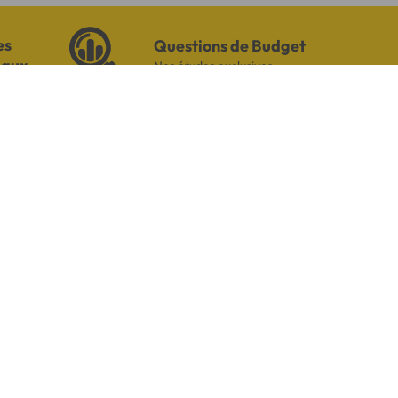
es
Questions de Budget
iaux
Nos études exclusives
S ET TÉMOIGNAGES
Pour votre besoin de crédit, vous
trouverez chez Cofidis le service
qui fait toute la différence.
Lire les avis de nos clients