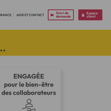
Suivi de
Espace
URANCE
AIDE ET CONTACT
demande
client
..
ENGAGÉE
pour le bien-être
des collaborateurs