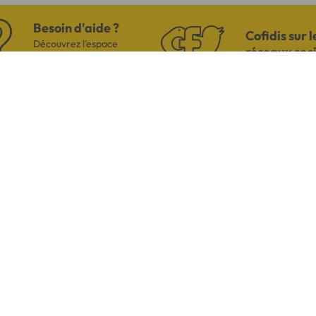
Besoin d'aide ?
Cofidis sur l
Découvrez l'espace
réseaux soc
questions/réponses
US
AVI
h00
 coût
Par mail
es Signes Française
de 14h à 18h