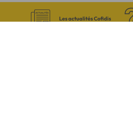
Les actualités Cofidis
CONTACTEZ-NO
Par téléphone
Du lundi au vendredi de 8h00 à 19
Le samedi de 8h00 à 14h00.
03 28 09 21 18
(Appel non surtaxé -
selon opérateur).
Vous êtes sourd ou malentendant
Dialoguez par écrit ou en Langue D
Du lundi au vendredi de 9h à 12h et 