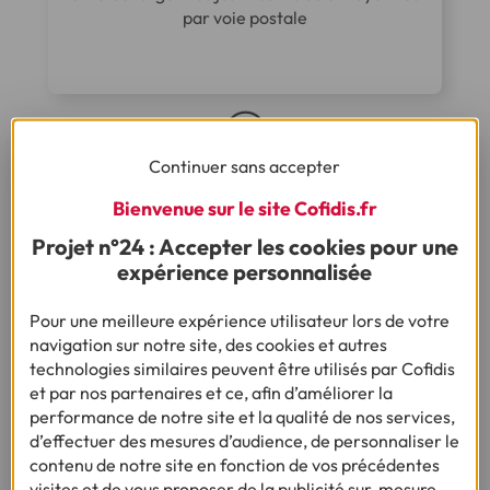
par voie postale
Continuer sans accepter
Bienvenue sur le site Cofidis.fr
Projet n°24 : Accepter les cookies pour une
expérience personnalisée
Et après ?
Nous étudions et, le cas échéant, nous
Pour une meilleure expérience utilisateur lors de votre
finançons votre dossier dans les meilleurs
navigation sur notre site, des cookies et autres
délais conformément à la réglementation
technologies similaires peuvent être utilisés par Cofidis
et par nos partenaires et ce, afin d’améliorer la
performance de notre site et la qualité de nos services,
d’effectuer des mesures d’audience, de personnaliser le
contenu de notre site en fonction de vos précédentes
Je fais une simulation
visites et de vous proposer de la publicité sur-mesure