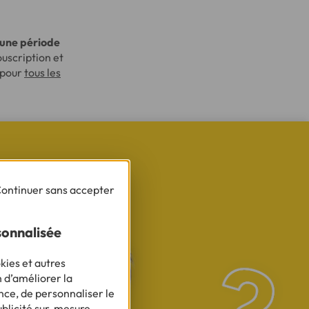
une période
souscription et
 pour
tous les
ontinuer sans accepter
sonnalisée
kies et autres
n d’améliorer la
nce, de personnaliser le
ublicité sur-mesure