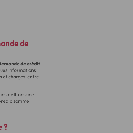
mande de
 demande de crédit
ques informations
s et charges, entre
ransmettrons une
evrez la somme
e
?