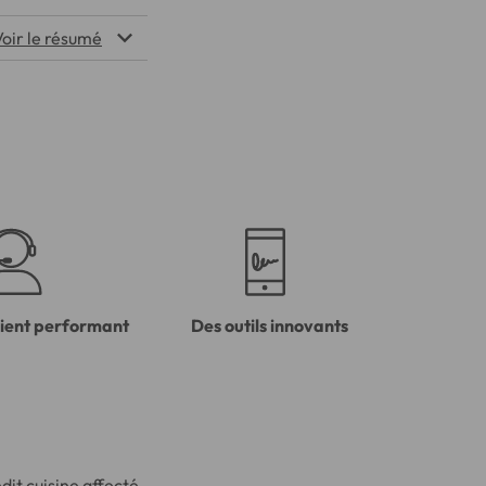
Voir le résumé
lient performant
Des outils innovants
dit cuisine affecté