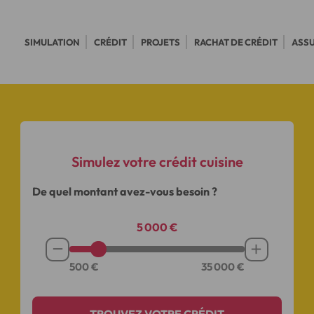
SIMULATION
CRÉDIT
PROJETS
RACHAT DE CRÉDIT
ASS
Simulez votre crédit cuisine
De quel montant avez-vous besoin ?
5 000 €
Soustraire
Augmente
le
le
montant
montant
de
de