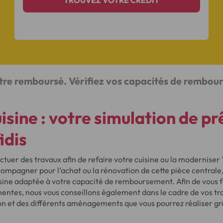
TROUVEZ VOTRE CRÉDIT
500€
500€
être remboursé. Vérifiez vos capacités de rembo
isine : votre simulation de pr
idis
ctuer des travaux afin de refaire votre cuisine ou la moderniser ?
mpagner pour l’achat ou la rénovation de cette pièce centrale, 
isine adaptée à votre capacité de remboursement. Afin de vous f
entes, nous vous conseillons également dans le cadre de vos tr
on et des différents aménagements que vous pourrez réaliser grâ