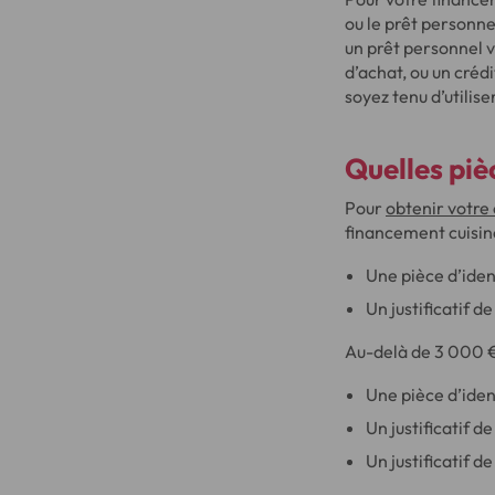
ou le prêt personne
un prêt personnel v
d’achat, ou un créd
soyez tenu d’utilis
Quelles piè
Pour
obtenir votre 
financement cuisin
Une pièce d’iden
Un justificatif d
Au-delà de 3 000 €
Une pièce d’iden
Un justificatif d
Un justificatif d