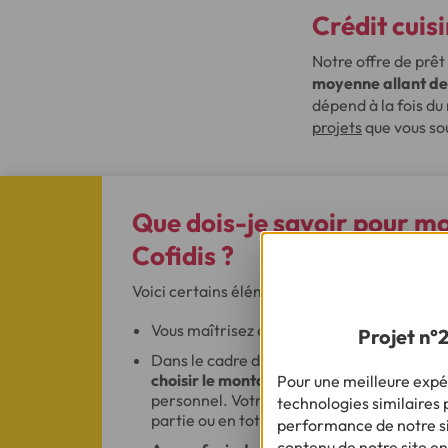
Crédit cuisi
Notre offre de prê
moyenne allant de
dépend à la fois du
projets
que vous so
Que dois-je savoir
pour mon
Cofidis ?
Voici certains éléments à connaître dans le ca
Vous maîtrisez entièrement votre budget
Projet n°
Dans le cadre de votre financement de cui
choisir le montant de vos mensualités
, m
Pour une meilleure expér
personnel. Votre crédit cuisine peut être 
technologies similaires p
partie ou en totalité, conformément à la 
performance de notre sit
contenu de notre site en