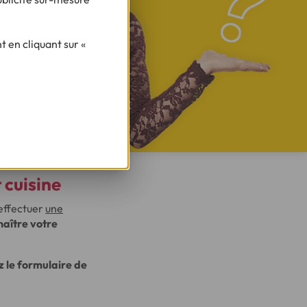
 en cliquant sur «
 cuisine
 effectuer
une
naître votre
z le formulaire de