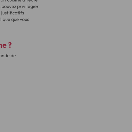
s pouvez privilégier
ustificatifs
plique que vous
ne
?
ande de