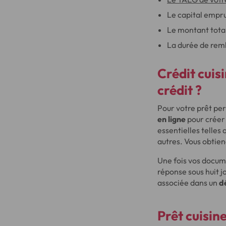
Le capital empr
Le montant total
La durée de re
Crédit cuisi
crédit
?
Pour votre prêt per
en ligne
pour crée
essentielles telles
autres. Vous obtie
Une fois vos docum
réponse sous huit j
associée dans un
d
Prêt cuisine 