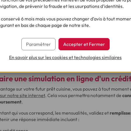
vigation, de prévenir la fraude et les usurpations d’identités.
8 heures
après acceptation
conservé 6 mois mais vous pouvez changer d’avis à tout moment
i légal de rétractation.
igurant en bas de chaque page de notre site.
ent bancaire
actuel.
nt
fixes
.
Paramétrer
Accepter et Fermer
catif d'achat
.
En savoir plus sur les cookies et technologies similaires
aire une
simulation en ligne
d'un crédit
vantage sur votre futur prêt cuisine, vous pouvez à tout moment
sur notre site internet
. Cela vous permettra notamment de
con
oursement
.
tant qui vous correspond, les mensualités, validez et
remplisse
tenir une réponse immédiate incluant :
e crédit conso
,