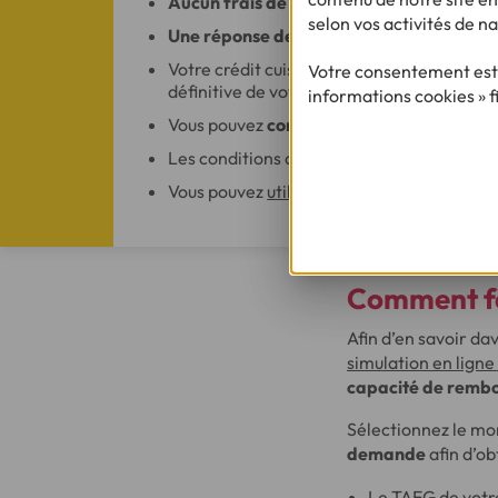
Aucun frais de dossier
à la clé.
selon vos activités de na
Une réponse de principe
en 10 minutes.
Votre crédit cuisine est
disponible sous 4
Votre consentement est 
définitive de votre contrat et passé le déla
informations cookies » f
Vous pouvez
conserver votre établissem
Les conditions de votre prêt personnel so
Vous pouvez
utiliser votre prêt
sans justifi
Comment f
Afin d’en savoir da
simulation en ligne 
capacité de remb
Sélectionnez le mon
demande
afin d’ob
Le TAEG de votr