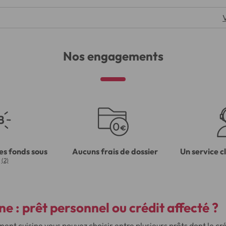
Nos engagements
es fonds sous
Aucuns frais de dossier
Un service c
(2)
ne :
prêt personnel ou crédit affecté
?
ment cuisine vous pouvez
choisir entre plusieurs prêts
dont le cré