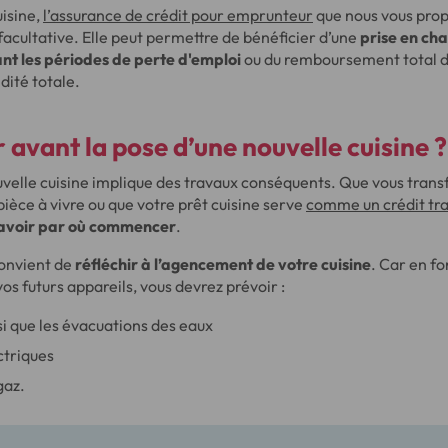
uisine,
l’assurance de crédit pour emprunteur
que nous vous prop
facultative. Elle peut permettre de bénéficier d’une
prise en ch
t les périodes de perte d'emploi
ou du remboursement total de
dité totale.
 avant la pose
d’une nouvelle cuisine ?
uvelle cuisine implique des travaux conséquents. Que vous tran
ièce à vivre ou que votre prêt cuisine serve
comme un crédit tr
savoir par où commencer
.
 convient de
réfléchir à l’agencement de votre cuisine
. Car en fo
s futurs appareils, vous devrez prévoir :
si que les évacuations des eaux
ctriques
gaz.