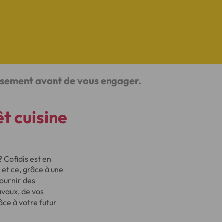
ursement avant de vous engager.
êt cuisine
 Cofidis est en
et ce, grâce à une
ournir des
avaux, de vos
ce à votre futur