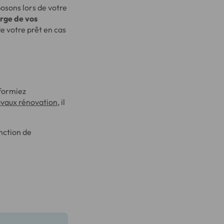
osons lors de votre
arge de vos
 votre prêt en cas
sformiez
avaux rénovation
, il
nction de