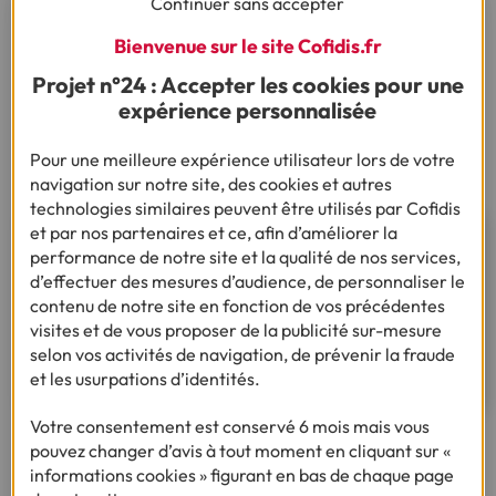
Continuer sans accepter
électrique, prenez le temps de
bien comparer les offres
,
de vérifier les conditions de garantie et d’opter pour le
Bienvenue sur le site Cofidis.fr
financement qui vous convient. En passant par un
Projet n°24 : Accepter les cookies pour une
concessionnaire, un constructeur, ou une plateforme
expérience personnalisée
sécurisée, vous obtiendrez un véhicule fiable, avec toutes
les garanties nécessaires.
Pour une meilleure expérience utilisateur lors de votre
navigation sur notre site, des cookies et autres
technologies similaires peuvent être utilisés par Cofidis
et par nos partenaires et ce, afin d’améliorer la
Besoin d'un financement pour
performance de notre site et la qualité de nos services,
réaliser votre projet ?
d’effectuer des mesures d’audience, de personnaliser le
contenu de notre site en fonction de vos précédentes
visites et de vous proposer de la publicité sur-mesure
Découvrez notre offre de crédit voiture
selon vos activités de navigation, de prévenir la fraude
d'occasion
et les usurpations d’identités.
Votre consentement est conservé 6 mois mais vous
pouvez changer d’avis à tout moment en cliquant sur «
Ça pourrait vous intéresser
informations cookies » figurant en bas de chaque page