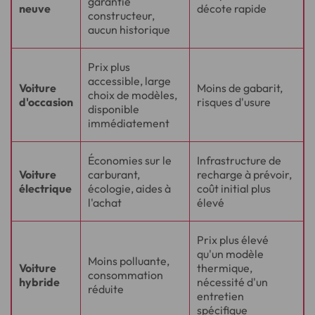
garantie
neuve
décote rapide
constructeur,
aucun historique
Prix plus
accessible, large
Voiture
Moins de gabarit,
choix de modèles,
d'occasion
risques d'usure
disponible
immédiatement
Économies sur le
Infrastructure de
Voiture
carburant,
recharge à prévoir,
électrique
écologie, aides à
coût initial plus
l'achat
élevé
Prix plus élevé
qu'un modèle
Moins polluante,
Voiture
thermique,
consommation
hybride
nécessité d'un
réduite
entretien
spécifique