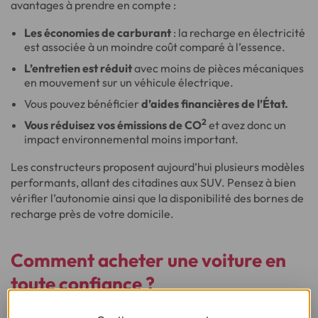
avantages à prendre en compte :
Les économies de carburant
: la recharge en électricité
est associée à un moindre coût comparé à l’essence.
L’entretien est réduit
avec moins de pièces mécaniques
en mouvement sur un véhicule électrique.
Vous pouvez bénéficier
d’aides financières de l’État.
2
Vous réduisez vos émissions de CO
et avez donc un
impact environnemental moins important.
Les constructeurs proposent aujourd’hui plusieurs modèles
performants, allant des citadines aux SUV. Pensez à bien
vérifier l’autonomie ainsi que la disponibilité des bornes de
recharge près de votre domicile.
Comment acheter une voiture en
toute confiance ?
Que vous souhaitiez un modèle neuf, d’occasion, ou