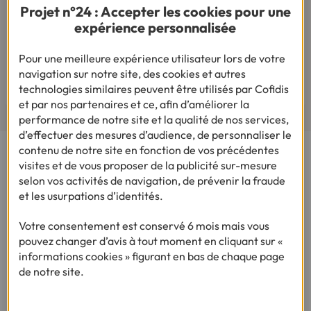
Projet n°24 : Accepter les cookies pour une
expérience personnalisée
Pour votre besoin de crédit, vous trouverez chez
Cofidis le service qui fait toute la différence.
Pour une meilleure expérience utilisateur lors de votre
navigation sur notre site, des cookies et autres
Lire les avis de nos clients
technologies similaires peuvent être utilisés par Cofidis
et par nos partenaires et ce, afin d’améliorer la
performance de notre site et la qualité de nos services,
d’effectuer des mesures d’audience, de personnaliser le
contenu de notre site en fonction de vos précédentes
visites et de vous proposer de la publicité sur-mesure
Cofidis, le spécialiste de la Demande de Crédit en Ligne,
selon vos activités de navigation, de prévenir la fraude
vous propose plusieurs produits : des crédits renouvelables,
et les usurpations d’identités.
un prêt personnel et une solution de rachat de crédit.
Simulez sur notre site une demande de crédit en ligne en
Votre consentement est conservé 6 mois mais vous
quelques clics !
pouvez changer d’avis à tout moment en cliquant sur «
informations cookies » figurant en bas de chaque page
de notre site.
CRÉDITS