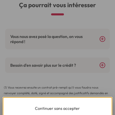
Ça pourrait vous intéresser
Vous nous avez posé la question, on vous
répond !
Besoin d'en savoir plus sur le crédit ?
(1) Vous recevrez ensuite un contrat pré-rempli qu'il vous faudra nous
renvoyer complété, daté, signé et accompagné des justificatifs demandés en
vue d'une acceptation définitive.
(2) Sous réserve d’acceptation de votre dossier et à l’issue du délai légal de
Continuer sans accepter
rétractation.