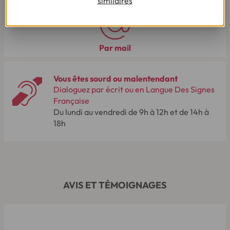
similaires
Par mail
Vous êtes sourd ou malentendant
Dialoguez par écrit ou en Langue Des Signes
Française
Du lundi au vendredi de 9h à 12h et de 14h à
18h
AVIS ET TÉMOIGNAGES