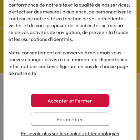
performance de notre site et la qualité de nos services,
Cofidis sur les
d’effectuer des mesures d’audience, de personnaliser le
réseaux sociaux
contenu de notre site en fonction de vos précédentes
visites et de vous proposer de la publicité sur-mesure
selon vos activités de navigation, de prévenir la fraude
et les usurpations d’identités.
Votre consentement est conservé 6 mois mais vous
Questions de Budget
pouvez changer d’avis à tout moment en cliquant sur «
informations cookies » figurant en bas de chaque page
Nos études exclusives
de notre site.
CONTACTEZ-NOUS
Accepter et Fermer
Par téléphone
Du lundi au vendredi de 8h00 à 19h00
Le samedi de 8h00 à 14h00.
Paramétrer
03 28 09 21 18
(Appel non surtaxé - coût selon
opérateur).
En savoir plus sur les cookies et technologies