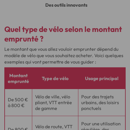
Des outils innovants
Quel type de vélo selon le montant
emprunté ?
Le montant que vous allez vouloir emprunter dépend du
modèle de vélo que vous souhaitez acheter. Voici quelques
exemples qui vont permettre de vous guider :
Montant
Type de vélo
Usage principal
emprunté
Types
Vélo de ville, vélo
Pour des trajets
de
De 500 €
pliant, VTT entrée
urbains, des loisirs
vélos
à 800 €
de gamme
ponctuels
selon
le
montant
Pour une utilisation
emprunté
Vélo de route, VTT
De 800 €
régulière, des