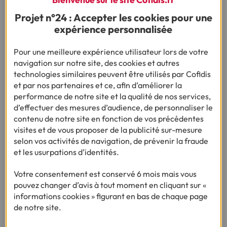
Votre nom ainsi que vos coordonnées bancaires précises
Projet n°24 : Accepter les cookies pour une
Une description du prélèvement automatique : nom de
expérience personnalisée
l’organisme concerné, montant du prélèvement, date du
prélèvement
Pour une meilleure expérience utilisateur lors de votre
Une demande d’annulation
navigation sur notre site, des cookies et autres
La date à laquelle cette annulation doit prendre effet
technologies similaires peuvent être utilisés par Cofidis
et par nos partenaires et ce, afin d’améliorer la
performance de notre site et la qualité de nos services,
Quels sont les délais pour
d’effectuer des mesures d’audience, de personnaliser le
contester un prélèvement SEPA
contenu de notre site en fonction de vos précédentes
visites et de vous proposer de la publicité sur-mesure
autorisé ?
selon vos activités de navigation, de prévenir la fraude
Vous avez la possibilité de contester un prélèvement y
et les usurpations d’identités.
compris lorsque celui-ci a été débité sur votre compte.
Dans le cas d’une contestation d’un prélèvement SEPA
Votre consentement est conservé 6 mois mais vous
autorisé, vous êtes tenue(e) de vous rapprocher de votre
pouvez changer d’avis à tout moment en cliquant sur «
banque dans un délai de huit semaines maximum après que
informations cookies » figurant en bas de chaque page
le prélèvement a été effectué sur votre compte.
de notre site.
L’organisme financier doit alors vous rembourser dans un