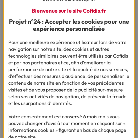
Puis-je obtenir un prêt si j'ai des revenus ou un
Bienvenue sur le site Cofidis.fr
salaire irréguliers ?
Projet n°24 : Accepter les cookies pour une
expérience personnalisée
Comment calculer le montant du prêt en
fonction de mes revenus ?
Pour une meilleure expérience utilisateur lors de votre
navigation sur notre site, des cookies et autres
technologies similaires peuvent être utilisés par Cofidis
Est-il possible d’améliorer mon éligibilité à un
et par nos partenaires et ce, afin d’améliorer la
prêt avec un revenu modeste ?
performance de notre site et la qualité de nos services,
d’effectuer des mesures d’audience, de personnaliser le
contenu de notre site en fonction de vos précédentes
visites et de vous proposer de la publicité sur-mesure
Besoin d'en savoir plus sur le crédit ?
selon vos activités de navigation, de prévenir la fraude
et les usurpations d’identités.
Votre consentement est conservé 6 mois mais vous
(1) Vous recevrez ensuite un contrat pré-rempli qu'il vous faudra nous
pouvez changer d’avis à tout moment en cliquant sur «
renvoyer complété, daté, signé et accompagné des justificatifs demandés en
informations cookies » figurant en bas de chaque page
vue d'une acceptation définitive.
de notre site.