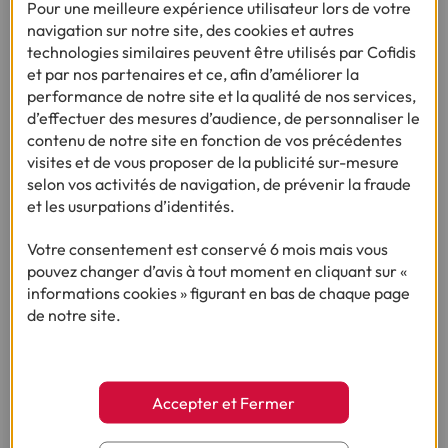
Pour une meilleure expérience utilisateur lors de votre
navigation sur notre site, des cookies et autres
Le visionnage de cette vidéo nécessite un
technologies similaires peuvent être utilisés par Cofidis
dépôt de cookies.
Compte-tenu du refus du
et par nos partenaires et ce, afin d’améliorer la
dépôt de cookies que vous avez exprimé, afin
performance de notre site et la qualité de nos services,
de respecter votre choix, nous avons bloqué
d’effectuer des mesures d’audience, de personnaliser le
la lecture de cette vidéo.
contenu de notre site en fonction de vos précédentes
visites et de vous proposer de la publicité sur-mesure
selon vos activités de navigation, de prévenir la fraude
Donner mon accord et lire la vidéo
et les usurpations d’identités.
Votre consentement est conservé 6 mois mais vous
pouvez changer d’avis à tout moment en cliquant sur «
informations cookies » figurant en bas de chaque page
de notre site.
Ça pourrait vous intéresser
Accepter et Fermer