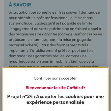
À SAVOIR
Si la caution personnelle est très souvent demandée
pour obtenir un prêt professionnel, elle n'est pas
systématique. Sachez qu'il est possible de limiter
l'engagement de votre patrimoine en faisant appel à
des organismes de garantie (comme Bpifrance) ou en
proposant un nantissement (la mise en gage du
matériel acheté). Pour des financements très
importants, l’établissement prêteur peut parfois
demander des garanties réelles, comme une
hypothèque sur un bien immobilier, bien que cela
reste rare pour le lancement d'une auto-entreprise.
Continuer sans accepter
Bienvenue sur le site Cofidis.fr
Projet n°24 : Accepter les cookies pour une
expérience personnalisée