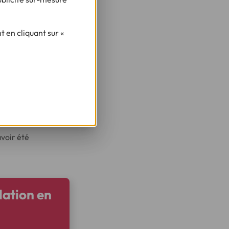
ojet immobilier.
 en cliquant sur «
 avec d’autres prêts
énéficier.
toire français
rincipale (occupée
ter des travaux.
avoir été
lation en