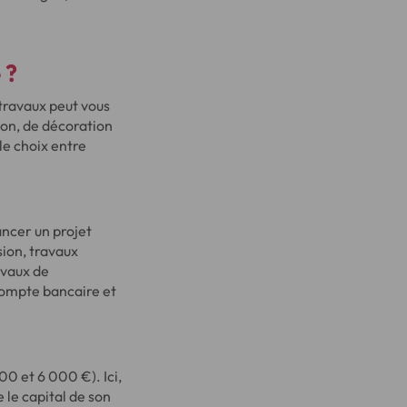
 ?
 travaux peut vous
on, de décoration
le choix entre
ancer un projet
ion, travaux
avaux de
compte bancaire et
0 et 6 000 €). Ici,
 le capital de son