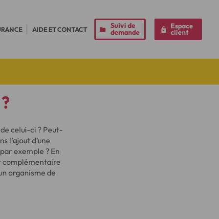
Suivi de
Espace
URANCE
AIDE ET CONTACT
demande
client
 ?
de celui-ci ? Peut-
 l’ajout d’une
, par exemple ? En
rêt complémentaire
d’un organisme de