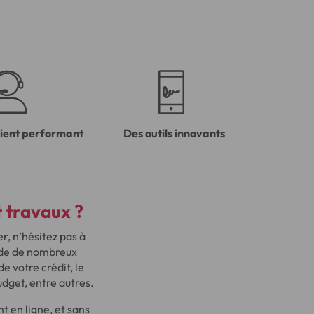
lient performant
Des outils innovants
 travaux ?
r, n’hésitez pas à
ède de nombreux
 votre crédit, le
udget, entre autres.
 en ligne, et sans