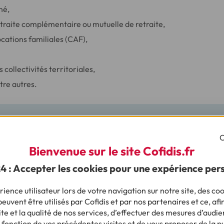
né,
etraite complémentaire ou mutuelle de retraite,
ocations familiales (CAF),
 collectivités territoriales,
tre autres.
urra exiger que ce prêt complémentaire soit couvert par une a
C
ême titre qu’un prêt classique, et avec les mêmes garanties. C
Bienvenue sur le site Cofidis.fr
iquer pour une construction de maison. N’hésitez pas à vous ren
24 : Accepter les cookies pour une expérience per
ermettent d’obtenir ce type de prêt.
ience utilisateur lors de votre navigation sur notre site, des coo
euvent être utilisés par Cofidis et par nos partenaires et ce, afi
mentaire : qu’est-ce que le prêt à tau
e et la qualité de nos services, d’effectuer des mesures d’audie
 fonction de vos précédentes visites et de vous proposer de la p