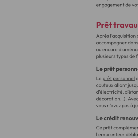
engagement de vot
Prêt travau
Après l’acquisition
accompagner dans l
ou encore d’aménag
plusieurs types de 
Le prêt personn
Le
prêt personnel
e
couteux allant jus
d’électricité, d’ét
décoration…). Avec 
vous n’avez pas à ju
Le crédit renou
Ce prêt complément
l’emprunteur débloq