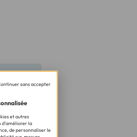
ssurance
ontinuer sans accepter
ela peut
seigner sur les
sonnalisée
kies et autres
n d’améliorer la
x zéro ou
nce, de personnaliser le
ublicité sur-mesure