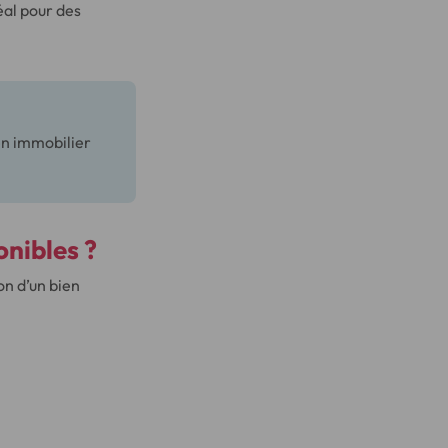
éal pour des
en immobilier
onibles ?
on d’un bien