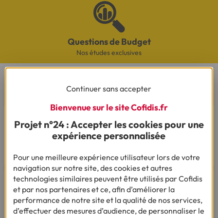
Questions de Budget
Nos études exclusives
CONTACTEZ-NOUS
Continuer sans accepter
Bienvenue sur le site Cofidis.fr
Par téléphone
Projet n°24 : Accepter les cookies pour une
Du lundi au vendredi de 8h00 à 19h00
expérience personnalisée
Le samedi de 8h00 à 14h00.
03 28 09 21 18
(Appel non surtaxé - coût selon
opérateur).
Pour une meilleure expérience utilisateur lors de votre
navigation sur notre site, des cookies et autres
technologies similaires peuvent être utilisés par Cofidis
et par nos partenaires et ce, afin d’améliorer la
performance de notre site et la qualité de nos services,
d’effectuer des mesures d’audience, de personnaliser le
Par mail