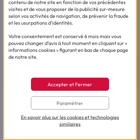
contenu de notre site en fonction de vos précédentes
visites et de vous proposer de la publicité sur-mesure
Vous êtes sourd ou malentendant
selon vos activités de navigation, de prévenir la fraude
Dialoguez par écrit ou en Langue Des Signes
et les usurpations d’identités.
Française
Du lundi au vendredi de 9h à 12h et de 14h à
Votre consentement est conservé 6 mois mais vous
18h
pouvez changer d’avis à tout moment en cliquant sur «
informations cookies » figurant en bas de chaque page
de notre site.
AVIS ET TÉMOIGNAGES
Accepter et Fermer
Paramétrer
En savoir plus sur les cookies et technologies
similaires