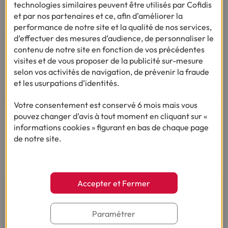
Le samedi de 8h00 à 14h00.
technologies similaires peuvent être utilisés par Cofidis
03 28 09 21 18
(Appel non surtaxé - coût selon
et par nos partenaires et ce, afin d’améliorer la
opérateur).
performance de notre site et la qualité de nos services,
d’effectuer des mesures d’audience, de personnaliser le
contenu de notre site en fonction de vos précédentes
visites et de vous proposer de la publicité sur-mesure
selon vos activités de navigation, de prévenir la fraude
et les usurpations d’identités.
Par mail
Votre consentement est conservé 6 mois mais vous
pouvez changer d’avis à tout moment en cliquant sur «
Vous êtes sourd ou malentendant
informations cookies » figurant en bas de chaque page
Dialoguez par écrit ou en Langue Des Signes
de notre site.
Française
Du lundi au vendredi de 9h à 12h et de 14h à
18h
Accepter et Fermer
Paramétrer
AVIS ET TÉMOIGNAGES