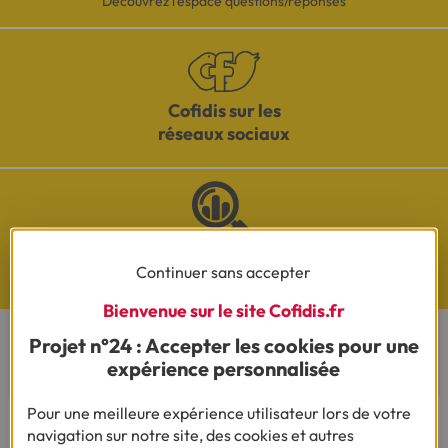
Découvrez l'espace questions/réponses
Cofidis sur les
réseaux sociaux
Questions de Budget
Continuer sans accepter
Nos études exclusives
Bienvenue sur le site Cofidis.fr
Projet n°24 : Accepter les cookies pour une
CONTACTEZ-NOUS
expérience personnalisée
Pour une meilleure expérience utilisateur lors de votre
Par téléphone
Du lundi au vendredi de 8h00 à 19h00
navigation sur notre site, des cookies et autres