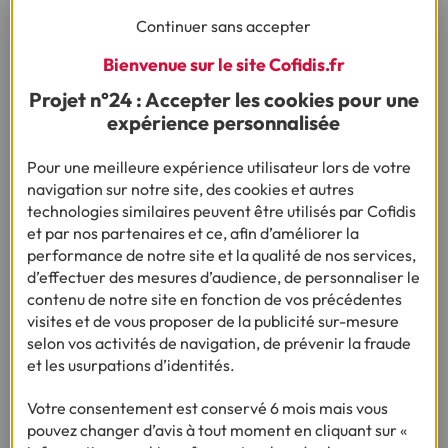
notamment pour analyser les exclusions de garantie. Et
bien entendu, interrogez votre conseiller, qui vous
Continuer sans accepter
proposera la formule la plus adaptée à votre profil ainsi
Bienvenue sur le site Cofidis.fr
qu’à vos projets.
Projet n°24 : Accepter les cookies pour une
expérience personnalisée
Ça pourrait vous intéresser
Pour une meilleure expérience utilisateur lors de votre
navigation sur notre site, des cookies et autres
technologies similaires peuvent être utilisés par Cofidis
et par nos partenaires et ce, afin d’améliorer la
performance de notre site et la qualité de nos services,
Besoin d’autres conseils sur le même thème ?
d’effectuer des mesures d’audience, de personnaliser le
contenu de notre site en fonction de vos précédentes
visites et de vous proposer de la publicité sur-mesure
selon vos activités de navigation, de prévenir la fraude
Besoin d'en savoir plus sur le crédit ?
et les usurpations d’identités.
Votre consentement est conservé 6 mois mais vous
pouvez changer d’avis à tout moment en cliquant sur «
(1) Vous recevrez ensuite un contrat pré-rempli qu'il vous faudra nous