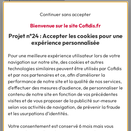
Bénéficiez d’un crédit auto Cofidis jusqu'à 84 mois, faites
une simulation sur notre site.
Continuer sans accepter
Bienvenue sur le site Cofidis.fr
Ça pourrait vous intéresser
Projet n°24 : Accepter les cookies pour une
expérience personnalisée
Pour une meilleure expérience utilisateur lors de votre
navigation sur notre site, des cookies et autres
technologies similaires peuvent être utilisés par Cofidis
Puis-je essayer le véhicule ?
et par nos partenaires et ce, afin d’améliorer la
performance de notre site et la qualité de nos services,
d’effectuer des mesures d’audience, de personnaliser le
Quel est l’avantage de passer par Carizy pour
contenu de notre site en fonction de vos précédentes
vendre ma voiture ?
visites et de vous proposer de la publicité sur-mesure
selon vos activités de navigation, de prévenir la fraude
L’estimation est-elle gratuite ?
et les usurpations d’identités.
Votre consentement est conservé 6 mois mais vous