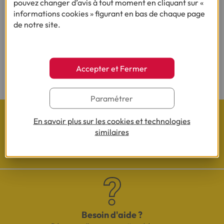
pouvez changer d’avis à tout moment en cliquant sur «
informations cookies » figurant en bas de chaque page
Besoin d’autres conseils sur le même thème ?
de notre site.
Besoin d'en savoir plus sur le crédit ?
Accepter et Fermer
Paramétrer
En savoir plus sur les cookies et technologies
similaires
Les actualités Cofidis
Besoin d'aide ?