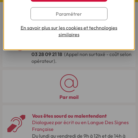
Paramétrer
CONTACTEZ-NOUS
En savoir plus sur les cookies et technologies
Par téléphone
similaires
Du lundi au vendredi de 8h00 à 19h00
Le samedi de 8h00 à 14h00.
03 28 09 21 18
(Appel non surtaxé - coût selon
opérateur).
Par mail
Vous êtes sourd ou malentendant
Dialoguez par écrit ou en Langue Des Signes
Française
Du lundi au vendredi de 9h à 12h et de 14h à