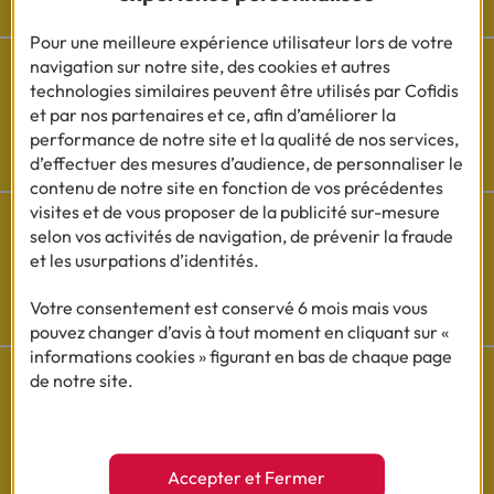
Pour une meilleure expérience utilisateur lors de votre
navigation sur notre site, des cookies et autres
technologies similaires peuvent être utilisés par Cofidis
et par nos partenaires et ce, afin d’améliorer la
Besoin d'aide ?
performance de notre site et la qualité de nos services,
d’effectuer des mesures d’audience, de personnaliser le
Découvrez l'espace questions/réponses
contenu de notre site en fonction de vos précédentes
visites et de vous proposer de la publicité sur-mesure
selon vos activités de navigation, de prévenir la fraude
et les usurpations d’identités.
Cofidis sur les
Votre consentement est conservé 6 mois mais vous
réseaux sociaux
pouvez changer d’avis à tout moment en cliquant sur «
informations cookies » figurant en bas de chaque page
de notre site.
Questions de Budget
Accepter et Fermer
Nos études exclusives