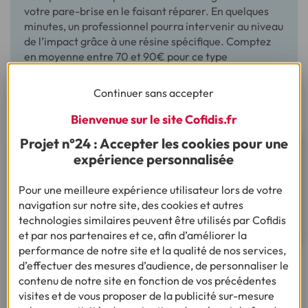
votre pare-brise en le faisant réparer. En quelques
minutes, un professionnel pourra intervenir au niveau
de l’impact grâce à une résine spécifique. Comptez
en moyenne entre 70 et 90€ pour ce type
d’intervention.
Continuer sans accepter
Bienvenue sur le site Cofidis.fr
Projet n°24 : Accepter les cookies pour une
Besoin d'un financement pour
expérience personnalisée
réaliser votre projet auto ?
Pour une meilleure expérience utilisateur lors de votre
navigation sur notre site, des cookies et autres
Découvrez notre offre de prêt auto
technologies similaires peuvent être utilisés par Cofidis
et par nos partenaires et ce, afin d’améliorer la
performance de notre site et la qualité de nos services,
d’effectuer des mesures d’audience, de personnaliser le
contenu de notre site en fonction de vos précédentes
Ça pourrait vous intéresser
visites et de vous proposer de la publicité sur-mesure