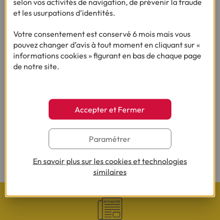
selon vos activités de navigation, de prévenir la fraude
et les usurpations d’identités.
Votre consentement est conservé 6 mois mais vous
pouvez changer d’avis à tout moment en cliquant sur «
Besoin d'en savoir plus sur le crédit ?
informations cookies » figurant en bas de chaque page
de notre site.
(1) Vous recevrez ensuite un contrat pré-rempli qu'il vous faudra nous
renvoyer complété, daté, signé et accompagné des justificatifs demandés en
Accepter et Fermer
vue d'une acceptation définitive.
(2) Sous réserve d’acceptation de votre dossier et à l’issue du délai légal de
Paramétrer
rétractation.
* :
Article R316-3
En savoir plus sur les cookies et technologies
similaires