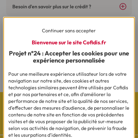
Besoin d'en savoir plus sur le crédit ?
Continuer sans accepter
(1) Vous recevrez ensuite un contrat pré-rempli qu'il vous faudra nous
renvoyer complété, daté, signé et accompagné des justificatifs demandés en
Bienvenue sur le site Cofidis.fr
vue d'une acceptation définitive.
Projet n°24 : Accepter les cookies pour une
(2) Sous réserve d’acceptation de votre dossier et à l’issue du délai légal de
expérience personnalisée
rétractation.
Pour une meilleure expérience utilisateur lors de votre
* CREDOC
navigation sur notre site, des cookies et autres
technologies similaires peuvent être utilisés par Cofidis
et par nos partenaires et ce, afin d’améliorer la
performance de notre site et la qualité de nos services,
d’effectuer des mesures d’audience, de personnaliser le
contenu de notre site en fonction de vos précédentes
visites et de vous proposer de la publicité sur-mesure
Les actualités Cofidis
selon vos activités de navigation, de prévenir la fraude
et les usurpations d’identités.