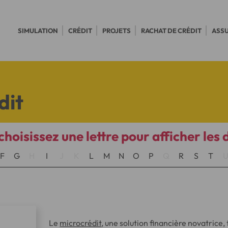
SIMULATION
CRÉDIT
PROJETS
RACHAT DE CRÉDIT
ASS
dit
choisissez une lettre pour afficher les 
F
G
H
I
J
K
L
M
N
O
P
Q
R
S
T
Le
microcrédit
, une solution financière novatrice,