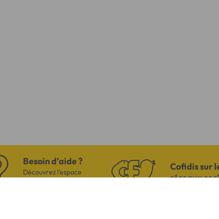
Besoin d'aide ?
Cofidis sur l
Découvrez l'espace
réseaux soc
questions/réponses
US
AVI