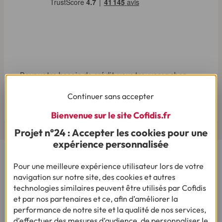
Pour votre besoin de crédit, vous trouverez chez
Cofidis le service qui fait toute la différence.
Continuer sans accepter
Lire les avis de nos clients
Bienvenue sur le site Cofidis.fr
Projet n°24 : Accepter les cookies pour une
expérience personnalisée
Cofidis, le spécialiste de la Demande de Crédit en Ligne,
Pour une meilleure expérience utilisateur lors de votre
vous propose plusieurs produits : des crédits renouvelables,
navigation sur notre site, des cookies et autres
un prêt personnel et une solution de rachat de crédit.
technologies similaires peuvent être utilisés par Cofidis
Simulez sur notre site une demande de crédit en ligne en
et par nos partenaires et ce, afin d’améliorer la
quelques clics !
performance de notre site et la qualité de nos services,
d’effectuer des mesures d’audience, de personnaliser le