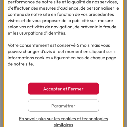
performance de notre site et la qualité de nos services,
d’effectuer des mesures d’audience, de personnaliser le
Je fais une simulation
contenu de notre site en fonction de vos précédentes
visites et de vous proposer de la publicité sur-mesure
selon vos activités de navigation, de prévenir la fraude
et les usurpations d’identités.
Ça pourrait vous intéresser
Votre consentement est conservé 6 mois mais vous
pouvez changer d’avis à tout moment en cliquant sur «
informations cookies » figurant en bas de chaque page
de notre site.
Vous nous avez posé la question, on vous
répond !
Accepter et Fermer
Besoin d’autres conseils sur le même thème ?
Paramétrer
En savoir plus sur les cookies et technologies
similaires