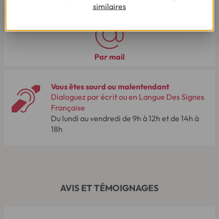
similaires
Par mail
Vous êtes sourd ou malentendant
Dialoguez par écrit ou en Langue Des Signes
Française
Du lundi au vendredi de 9h à 12h et de 14h à
18h
AVIS ET TÉMOIGNAGES