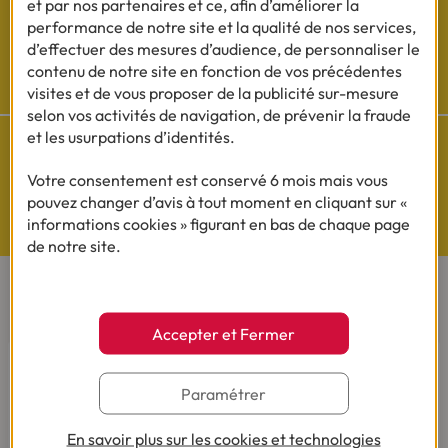
et par nos partenaires et ce, afin d’améliorer la
performance de notre site et la qualité de nos services,
d’effectuer des mesures d’audience, de personnaliser le
Cofidis sur les
contenu de notre site en fonction de vos précédentes
réseaux sociaux
visites et de vous proposer de la publicité sur-mesure
selon vos activités de navigation, de prévenir la fraude
et les usurpations d’identités.
Votre consentement est conservé 6 mois mais vous
pouvez changer d’avis à tout moment en cliquant sur «
Questions de Budget
informations cookies » figurant en bas de chaque page
Nos études exclusives
de notre site.
CONTACTEZ-NOUS
Accepter et Fermer
Par téléphone
Du lundi au vendredi de 8h00 à 19h00
Paramétrer
Le samedi de 8h00 à 14h00.
03 28 09 21 18
(Appel non surtaxé - coût selon
En savoir plus sur les cookies et technologies
opérateur).