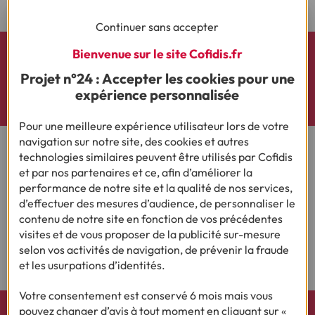
Continuer sans accepter
Bienvenue sur le site Cofidis.fr
Découvrez nos actualités et le résultat de nos
Projet n°24 : Accepter les cookies pour une
enquêtes sur X (Twitter)
expérience personnalisée
Pour une meilleure expérience utilisateur lors de votre
navigation sur notre site, des cookies et autres
technologies similaires peuvent être utilisés par Cofidis
et par nos partenaires et ce, afin d’améliorer la
performance de notre site et la qualité de nos services,
Rejoignez notre Espace Presse :
d’effectuer des mesures d’audience, de personnaliser le
contenu de notre site en fonction de vos précédentes
Consulter
visites et de vous proposer de la publicité sur-mesure
selon vos activités de navigation, de prévenir la fraude
et les usurpations d’identités.
Votre consentement est conservé 6 mois mais vous
pouvez changer d’avis à tout moment en cliquant sur «