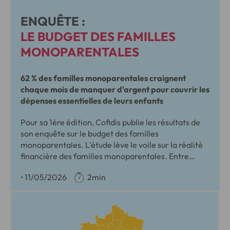
garder la maîtrise de leurs dépenses.
ENQUÊTE :
LE BUDGET DES FAMILLES
MONOPARENTALES
62 % des familles monoparentales craignent
chaque mois de manquer d'argent pour couvrir les
dépenses essentielles de leurs enfants
Pour sa 1ère édition, Cofidis publie les résultats de
son enquête sur le budget des familles
monoparentales. L'étude lève le voile sur la réalité
financière des familles monoparentales. Entre
sentiment de déclassement et dévouement total
•
11/05/2026
2min
aux enfants, ces parents vivent avec un budget sous
haute tension.