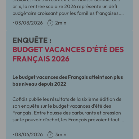
prix, la rentrée scolaire 2026 représente un défi
budgétaire croissant pour les familles françaises.
Face à la hausse des dépenses, les familles
•
03/08/2026
2min
renforcent leurs stratégies financières pour
absorber le coût de la rentrée.
ENQUÊTE :
BUDGET VACANCES D’ÉTÉ DES
FRANÇAIS 2026
Le budget vacances des Français atteint son plus
bas niveau depuis 2022
Cofidis publie les résultats de la sixième édition de
son enquête sur le budget vacances d’été des
Français. Entre hausse des carburants et pression
sur le pouvoir d’achat, les Français prévoient tout de
même de partir en vacances, mais réduiront leur
budget moyen et multiplieront les arbitrages pour
•
08/06/2026
3min