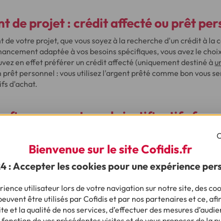
 de projet : crédit affecté ou prêt per
 de votre projet, que vous soyez à la recherche d'un crédit à l
inancement adaptée à vos besoins spécifiques, vous avez le choi
uvez en effet préférer un crédit affecté (uniquement destiné à
u
n prêt personnel : vous utilisez l'argent prêté comme bon vous s
ifs d'achat.
financement, quels justificatifs fourn
de financement
inférieure à 3 000 €, vous devez envoyer :
C
Bienvenue sur le site Cofidis.fr
tité
24 : Accepter les cookies pour une expérience per
e domicile.
a consommation
supérieur à 3 000 €, il faudra envoyer les docume
ience utilisateur lors de votre navigation sur notre site, des coo
euvent être utilisés par Cofidis et par nos partenaires et ce, afi
tité
e et la qualité de nos services, d’effectuer des mesures d’audie
e domicile
 fonction de vos précédentes visites et de vous proposer de la p