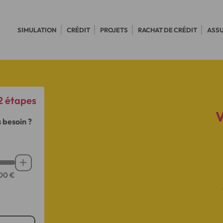
SIMULATION
CRÉDIT
PROJETS
RACHAT DE CRÉDIT
ASS
 2 étapes
 besoin ?
Augmenter
le
montant
de
500€