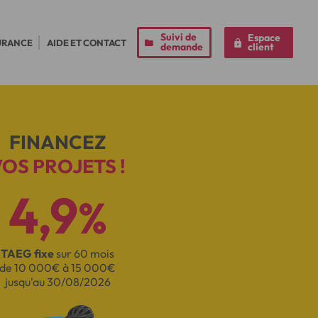
Suivi de
Espace
URANCE
AIDE ET CONTACT
demande
client
FINANCEZ
VOS PROJETS !
4,9
%
TAEG fixe
sur 60 mois
de 10 000€ à 15 000€
jusqu'au 30/08/2026