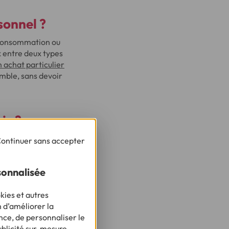
sonnel ?
a consommation ou
x entre deux types
n achat particulier
emble, sans devoir
ir ?
ontinuer sans accepter
sonnalisée
nts suivants :
kies et autres
n d’améliorer la
nce, de personnaliser le
ublicité sur-mesure