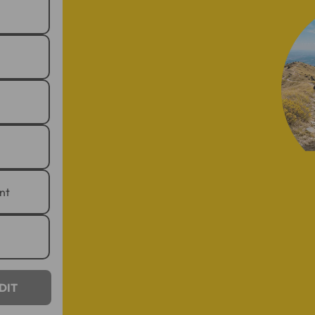
nt
DIT