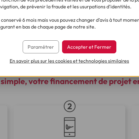
vigation, de prévenir la fraude et les usurpations d’identités.
e revenus.
conservé 6 mois mais vous pouvez changer d’avis à tout moment
 de projet : tout savoir sur la durée e
igurant en bas de chaque page de notre site.
 avez la possibilité d'emprunter de 500 € à 35 000 €, sur une 
is. Le taux de votre prêt personnel est fixé au moment de la sous
Paramétrer
Accepter et Fermer
t que vous désirez emprunter dans le cadre de votre financement
contrat de crédit
.
En savoir plus sur les cookies et technologies similaires
 simple,
votre financement de projet e