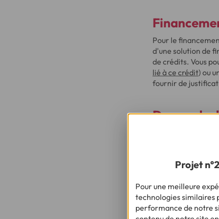
Financement
Pour le financement
d'une solution de f
de crédits. Vous po
lié à ce crédit
) ou u
fournir de justificat
Demande de 
Pour une
demande 
Une pièce d'iden
Projet n°
Un justificatif d
Pour
un crédit à l
Pour une meilleure expér
technologies similaires p
Une pièce d'iden
performance de notre sit
Un justificatif d
contenu de notre site en