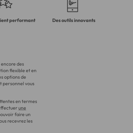
lient performant
Des outils innovants
u encore des
ion flexible et en
es options de
êt personnel vous
attentes en termes
effectuer
une
ouvoir faire un
ous recevrez les