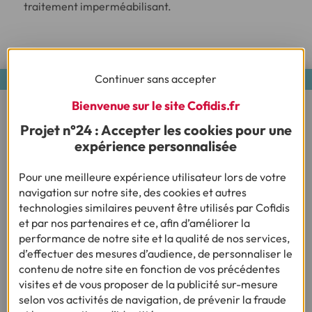
traitement imperméabilisant.
Continuer sans accepter
Bienvenue sur le site Cofidis.fr
Quelle couleur choisir
pour ma
Projet n°24 : Accepter les cookies pour une
salle de bain ?
expérience personnalisée
Vous souhaitez repenser votre salle de bain grâce à un
Pour une meilleure expérience utilisateur lors de votre
financement adapté ? Parmi les questions que vous
navigation sur notre site, des cookies et autres
vous posez peut-être avant de lancer vos travaux, se
technologies similaires peuvent être utilisés par Cofidis
trouve certainement la couleur de votre future pièce.
et par nos partenaires et ce, afin d’améliorer la
Voici quelques éléments de réponse.
performance de notre site et la qualité de nos services,
d’effectuer des mesures d’audience, de personnaliser le
Le blanc demeure une couleur intemporelle qui
contenu de notre site en fonction de vos précédentes
s’accorde facilement à tous les matériaux et à d’autres
visites et de vous proposer de la publicité sur-mesure
teintes. Néanmoins, vous pouvez bien entendu mettre
selon vos activités de navigation, de prévenir la fraude
du peps dans votre salle de bain et opter pour des