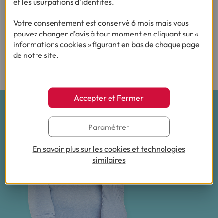
et les usurpations d’identités.
teintes plus vives.
Votre consentement est conservé 6 mois mais vous
Vous pouvez préférer des couleurs franches (rouge,
pouvez changer d’avis à tout moment en cliquant sur «
orange, jaune), douces (rose poudré) mais aussi du bleu
informations cookies » figurant en bas de chaque page
(pétrole, canard, sombre…) par petites touches au
de notre site.
niveau de la crédence, du sol ou sur un seul pan de mur,
par exemple.
Accepter et Fermer
Paramétrer
En savoir plus sur les cookies et technologies
similaires