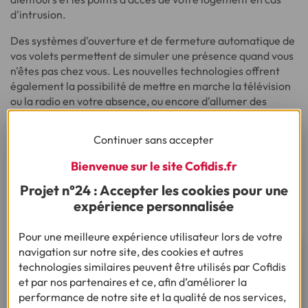
d'intrusion.
Des systèmes d'ouverture et de fermeture automatique de
vos volets permettent de simuler une présence quand vous
n'êtes pas chez vous. Les nouvelles technologies offrent
également la possibilité de mettre en marche la télévision
ou la radio en votre absence, ou encore d'allumer des
lampes à des horaires variables. Rien de tel pour faire
croire qu'il y a de l'activité dans votre logement !
Continuer sans accepter
* Source : Ministère de l'Intérieur – Etat 4001, 2018
Bienvenue sur le site Cofidis.fr
** Source : Equipement de sécurité de la maison selon la
Projet n°24 : Accepter les cookies pour une
taille de l'unité urbaine en 2017, INSEE, 2017
expérience personnalisée
Pour une meilleure expérience utilisateur lors de votre
navigation sur notre site, des cookies et autres
Besoin d’une assurance pour
technologies similaires peuvent être utilisés par Cofidis
votre logement ?
et par nos partenaires et ce, afin d’améliorer la
performance de notre site et la qualité de nos services,