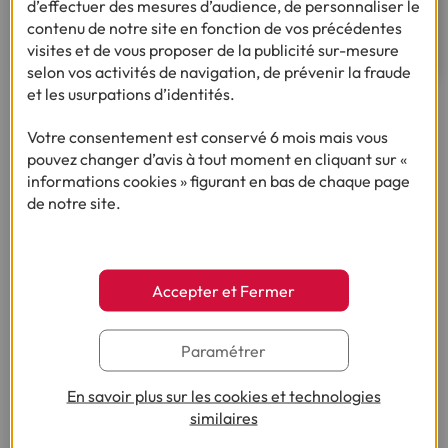
d’effectuer des mesures d’audience, de personnaliser le
Découvrez notre assurance multirisque
contenu de notre site en fonction de vos précédentes
habitation
visites et de vous proposer de la publicité sur-mesure
selon vos activités de navigation, de prévenir la fraude
et les usurpations d’identités.
Ça pourrait vous intéresser
Votre consentement est conservé 6 mois mais vous
pouvez changer d’avis à tout moment en cliquant sur «
informations cookies » figurant en bas de chaque page
de notre site.
Besoin d'en savoir plus sur le crédit ?
Accepter et Fermer
Paramétrer
(1) Vous recevrez ensuite un contrat pré-rempli qu'il vous faudra nous
renvoyer complété, daté, signé et accompagné des justificatifs demandés en
En savoir plus sur les cookies et technologies
vue d'une acceptation définitive.
similaires
(2) Sous réserve d’acceptation de votre dossier et à l’issue du délai légal de