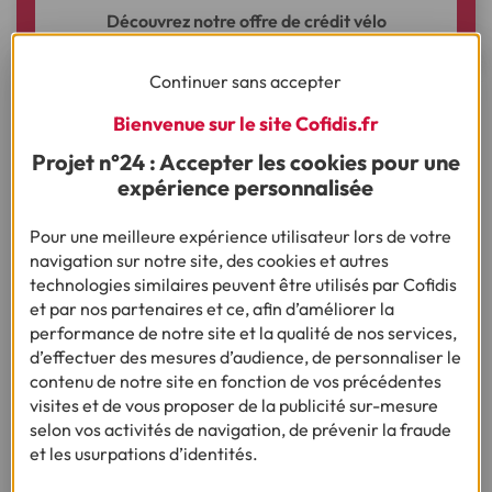
Découvrez notre offre de crédit vélo
Continuer sans accepter
Bienvenue sur le site Cofidis.fr
Ça pourrait vous intéresser
Projet n°24 : Accepter les cookies pour une
expérience personnalisée
Pour une meilleure expérience utilisateur lors de votre
navigation sur notre site, des cookies et autres
Vous nous avez posé la question, on vous
technologies similaires peuvent être utilisés par Cofidis
répond !
et par nos partenaires et ce, afin d’améliorer la
performance de notre site et la qualité de nos services,
d’effectuer des mesures d’audience, de personnaliser le
contenu de notre site en fonction de vos précédentes
Besoin d’autres conseils sur le même thème ?
visites et de vous proposer de la publicité sur-mesure
selon vos activités de navigation, de prévenir la fraude
et les usurpations d’identités.