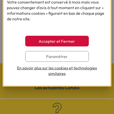
Besoin d'en savoir plus sur le crédit ?
Votre consentement est conservé 6 mois mais vous
pouvez changer d’avis à tout moment en cliquant sur «
informations cookies » figurant en bas de chaque page
de notre site.
(1) Vous recevrez ensuite un contrat pré-rempli qu'il vous faudra nous
renvoyer complété, daté, signé et accompagné des justificatifs demandés en
vue d'une acceptation définitive.
Accepter et Fermer
(2) Sous réserve d’acceptation de votre dossier et à l’issue du délai légal de
rétractation.
Paramétrer
En savoir plus sur les cookies et technologies
similaires
Les actualités Cofidis