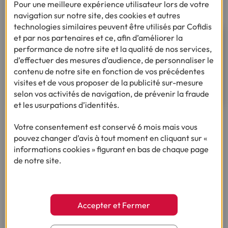
Pour une meilleure expérience utilisateur lors de votre
navigation sur notre site, des cookies et autres
technologies similaires peuvent être utilisés par Cofidis
Besoin d’un financement pour
et par nos partenaires et ce, afin d’améliorer la
performance de notre site et la qualité de nos services,
réaliser votre projet ?
d’effectuer des mesures d’audience, de personnaliser le
contenu de notre site en fonction de vos précédentes
visites et de vous proposer de la publicité sur-mesure
Découvrez notre offre de crédit
selon vos activités de navigation, de prévenir la fraude
et les usurpations d’identités.
Votre consentement est conservé 6 mois mais vous
Ça pourrait vous intéresser
pouvez changer d’avis à tout moment en cliquant sur «
informations cookies » figurant en bas de chaque page
de notre site.
Besoin d’autres conseils sur le même thème ?
Accepter et Fermer