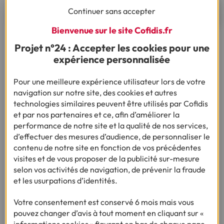
Je fais ma simulation en ligne
Continuer sans accepter
Bienvenue sur le site Cofidis.fr
Projet n°24 : Accepter les cookies pour une
Ça pourrait vous intéresser
expérience personnalisée
Pour une meilleure expérience utilisateur lors de votre
navigation sur notre site, des cookies et autres
technologies similaires peuvent être utilisés par Cofidis
et par nos partenaires et ce, afin d’améliorer la
Vous nous avez posé la question, on vous
performance de notre site et la qualité de nos services,
répond !
d’effectuer des mesures d’audience, de personnaliser le
contenu de notre site en fonction de vos précédentes
visites et de vous proposer de la publicité sur-mesure
selon vos activités de navigation, de prévenir la fraude
Besoin d'en savoir plus sur le crédit ?
et les usurpations d’identités.
Votre consentement est conservé 6 mois mais vous
pouvez changer d’avis à tout moment en cliquant sur «
(1) Vous recevrez ensuite un contrat pré-rempli qu'il vous faudra nous
informations cookies » figurant en bas de chaque page