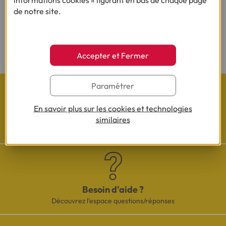
renvoyer complété, daté, signé et accompagné des justificatifs demandés en
de notre site.
vue d'une acceptation définitive.
(2) Sous réserve d’acceptation de votre dossier et à l’issue du délai légal de
rétractation.
Accepter et Fermer
Paramétrer
En savoir plus sur les cookies et technologies
similaires
Les actualités Cofidis
Besoin d'aide ?
Découvrez l'espace questions/réponses