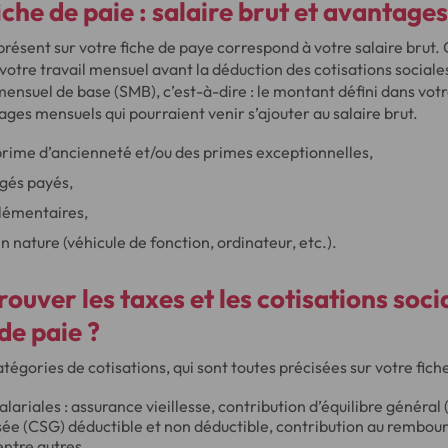
iche de paie : salaire brut et avantages
présent sur votre fiche de paye correspond à votre salaire brut. 
 votre travail mensuel avant la déduction des cotisations sociales
 mensuel de base (SMB), c’est-à-dire : le montant défini dans votr
ages mensuels qui pourraient venir s’ajouter au salaire brut.
prime d’ancienneté et/ou des primes exceptionnelles,
ngés payés,
lémentaires,
 nature (véhicule de fonction, ordinateur, etc.).
uver les taxes et les cotisations soci
de paie ?
catégories de cotisations, qui sont toutes précisées sur votre fiche
alariales : assurance vieillesse, contribution d’équilibre général
sée (CSG) déductible et non déductible, contribution au rembou
entre autres.