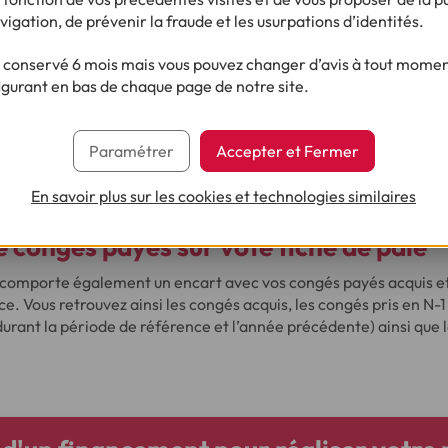
 savoir comment passer du salaire brut au salaire net sur un bul
vigation, de prévenir la fraude et les usurpations d’identités.
mplement nécessaire de déduire l’ensemble des charges salariales 
is, vous devez également prendre en compte l’étape du prélèv
conservé 6 mois mais vous pouvez changer d’avis à tout moment
ement le salaire brut en salaire net, il suffit de déduire 23 % du s
igurant en bas de chaque page de notre site.
tes fonctionnaire, vous devez déduire 15 % de votre salaire brut a
er 2019, en effet, le prélèvement à la source a été généralisé. C
Paramétrer
Accepter et Fermer
u sont directement prélevés de votre salaire et donc sur le net 
aire net après impôts que vous toucherez.
En savoir plus sur les cookies et technologies similaires
 congés payés sur vote fiche de paie
e comporte également un encart avec vos congés payés acquis et
e. Vous retrouvez ainsi les congés acquis, les congés pris en N-1
durant la période de référence et l’année précédente) ainsi que 