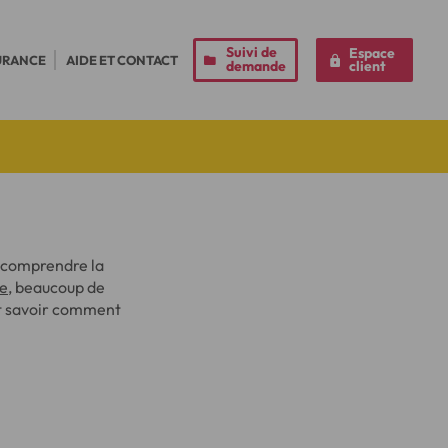
Suivi de
Espace
URANCE
AIDE ET CONTACT
demande
client
e comprendre la
ce
, beaucoup de
nt savoir comment