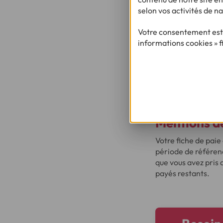
On souhaite souvent
selon vos activités de na
ce faire, il est si
Néanmoins, désorma
Votre consentement est 
Pour convertir facil
informations cookies » f
Toutefois, si vous ê
Depuis le 1er janvi
impôts sur le reven
donc bien votre sal
Mentions de
Votre fiche de pai
période de référenc
que vous avez pris 
payés restants.