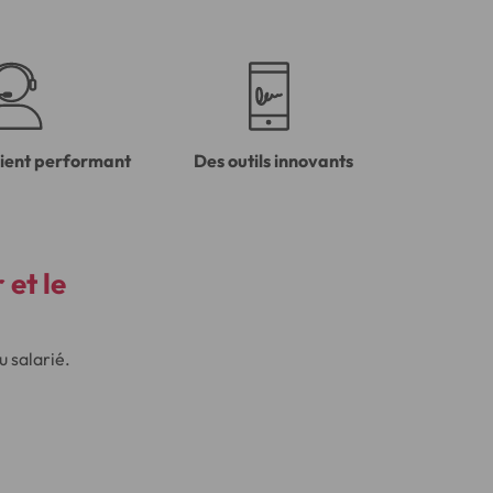
lient performant
Des outils innovants
et le
u salarié.