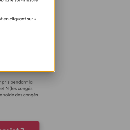
letin de paie. Pour
et des taxes.
ement à la source.
 en cliquant sur «
alaire brut.
u lieu de 23.
oncrètement, vos
imposable. C’est
 pris pendant la
 et N (les congés
le solde des congés