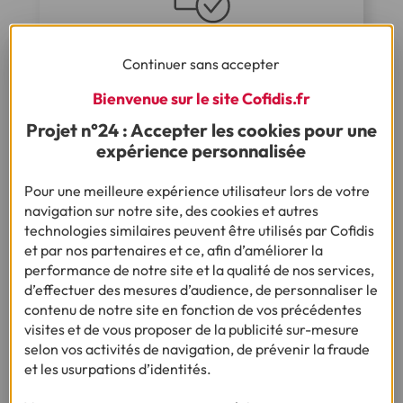
Et après ?
Continuer sans accepter
Nous étudions et, le cas échéant, nous
Bienvenue sur le site Cofidis.fr
finançons votre dossier dans les meilleurs
délais conformément à la réglementation
Projet n°24 : Accepter les cookies pour une
expérience personnalisée
Pour une meilleure expérience utilisateur lors de votre
navigation sur notre site, des cookies et autres
Je fais une simulation
technologies similaires peuvent être utilisés par Cofidis
et par nos partenaires et ce, afin d’améliorer la
performance de notre site et la qualité de nos services,
Ça pourrait vous intéresser
d’effectuer des mesures d’audience, de personnaliser le
contenu de notre site en fonction de vos précédentes
visites et de vous proposer de la publicité sur-mesure
selon vos activités de navigation, de prévenir la fraude
et les usurpations d’identités.
Besoin d'en savoir plus sur le crédit ?