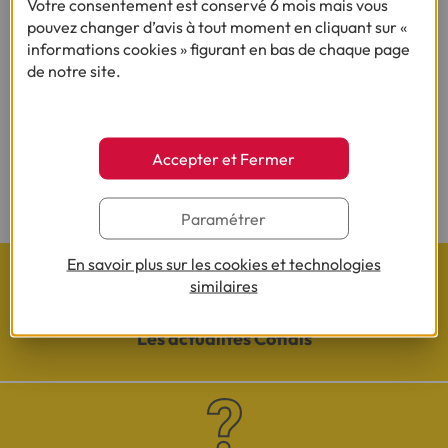
Votre consentement est conservé 6 mois mais vous
pouvez changer d’avis à tout moment en cliquant sur «
informations cookies » figurant en bas de chaque page
de notre site.
(1) Vous recevrez ensuite un contrat pré-rempli qu'il vous faudra nous
renvoyer complété, daté, signé et accompagné des justificatifs demandés en
vue d'une acceptation définitive.
Accepter et Fermer
(2) Sous réserve d’acceptation de votre dossier et à l’issue du délai légal de
rétractation.
Paramétrer
En savoir plus sur les cookies et technologies
similaires
Les actualités Cofidis