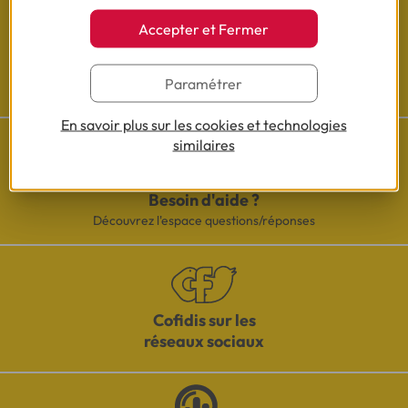
Accepter et Fermer
Les actualités Cofidis
Paramétrer
En savoir plus sur les cookies et technologies
similaires
Besoin d'aide ?
Découvrez l'espace questions/réponses
Cofidis sur les
réseaux sociaux