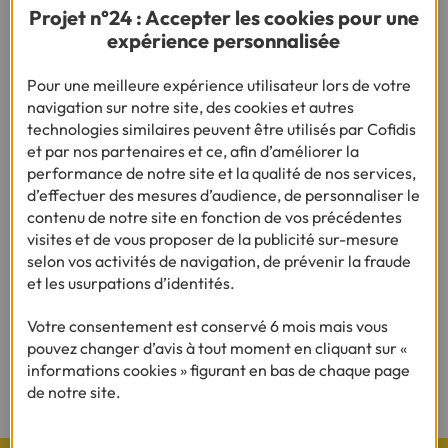
Projet n°24 : Accepter les cookies pour une
expérience personnalisée
Vous nous avez posé la question, on vous
Pour une meilleure expérience utilisateur lors de votre
répond !
navigation sur notre site, des cookies et autres
technologies similaires peuvent être utilisés par Cofidis
et par nos partenaires et ce, afin d’améliorer la
performance de notre site et la qualité de nos services,
Besoin d'en savoir plus sur le crédit ?
d’effectuer des mesures d’audience, de personnaliser le
contenu de notre site en fonction de vos précédentes
visites et de vous proposer de la publicité sur-mesure
selon vos activités de navigation, de prévenir la fraude
et les usurpations d’identités.
(1) Vous recevrez ensuite un contrat pré-rempli qu'il vous faudra nous
renvoyer complété, daté, signé et accompagné des justificatifs demandés en
Votre consentement est conservé 6 mois mais vous
vue d'une acceptation définitive.
pouvez changer d’avis à tout moment en cliquant sur «
(2) Sous réserve d’acceptation de votre dossier et à l’issue du délai légal de
informations cookies » figurant en bas de chaque page
rétractation.
de notre site.