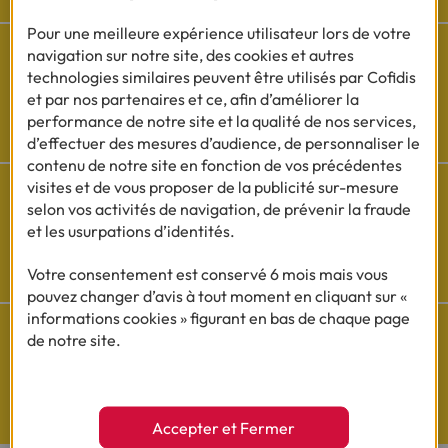
Pour une meilleure expérience utilisateur lors de votre
navigation sur notre site, des cookies et autres
technologies similaires peuvent être utilisés par Cofidis
et par nos partenaires et ce, afin d’améliorer la
Besoin d'aide ?
performance de notre site et la qualité de nos services,
Découvrez l'espace questions/réponses
d’effectuer des mesures d’audience, de personnaliser le
contenu de notre site en fonction de vos précédentes
visites et de vous proposer de la publicité sur-mesure
selon vos activités de navigation, de prévenir la fraude
et les usurpations d’identités.
Cofidis sur les
réseaux sociaux
Votre consentement est conservé 6 mois mais vous
pouvez changer d’avis à tout moment en cliquant sur «
informations cookies » figurant en bas de chaque page
de notre site.
Questions de Budget
Nos études exclusives
Accepter et Fermer