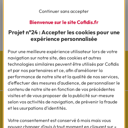
(1) Vous recevrez ensuite un contrat pré-rempli qu'il vous faudra nous
Continuer sans accepter
renvoyer complété, daté, signé et accompagné des justificatifs demandés en
vue d'une acceptation définitive.
Bienvenue sur le site Cofidis.fr
(2) Sous réserve d’acceptation de votre dossier et à l’issue du délai légal de
Projet n°24 : Accepter les cookies pour une
rétractation.
expérience personnalisée
Pour une meilleure expérience utilisateur lors de votre
navigation sur notre site, des cookies et autres
technologies similaires peuvent être utilisés par Cofidis
et par nos partenaires et ce, afin d’améliorer la
performance de notre site et la qualité de nos services,
Les actualités Cofidis
d’effectuer des mesures d’audience, de personnaliser le
contenu de notre site en fonction de vos précédentes
visites et de vous proposer de la publicité sur-mesure
selon vos activités de navigation, de prévenir la fraude
et les usurpations d’identités.
Besoin d'aide ?
Votre consentement est conservé 6 mois mais vous
Découvrez l'espace questions/réponses
pouvez changer d’avis à tout moment en cliquant sur «