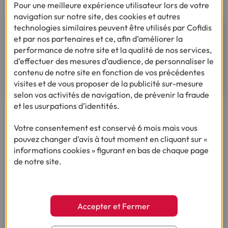
Pour une meilleure expérience utilisateur lors de votre
navigation sur notre site, des cookies et autres
technologies similaires peuvent être utilisés par Cofidis
Besoin d'un financement pour
et par nos partenaires et ce, afin d’améliorer la
réaliser votre projet ?
performance de notre site et la qualité de nos services,
d’effectuer des mesures d’audience, de personnaliser le
contenu de notre site en fonction de vos précédentes
Je simule mon crédit renouvelable
visites et de vous proposer de la publicité sur-mesure
selon vos activités de navigation, de prévenir la fraude
et les usurpations d’identités.
Votre consentement est conservé 6 mois mais vous
Ça pourrait vous intéresser
pouvez changer d’avis à tout moment en cliquant sur «
informations cookies » figurant en bas de chaque page
de notre site.
Vous nous avez posé la question, on vous
répond !
Accepter et Fermer