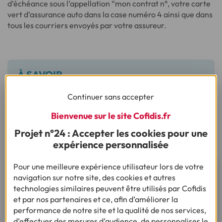
d’échéance sous l’appellation “mon contrat n°, votre carte
vert d’assurance auto dans la case numéro 4 ainsi que dans
tous les courriers envoyés par votre assureur.
À SAVOIR
La Responsabilité civile est une police d’assurance qui
Continuer sans accepter
ne prend pas en charge les dommages causés de
manière volontaire.
Bienvenue sur le site Cofidis.fr
Projet n°24 : Accepter les cookies pour une
expérience personnalisée
Pour une meilleure expérience utilisateur lors de votre
Besoin d'un financement pour
navigation sur notre site, des cookies et autres
réaliser votre projet ?
technologies similaires peuvent être utilisés par Cofidis
et par nos partenaires et ce, afin d’améliorer la
performance de notre site et la qualité de nos services,
Je fais une simulation
d’effectuer des mesures d’audience, de personnaliser le