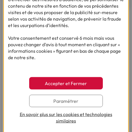
contenu de notre site en fonction de vos précédentes
visites et de vous proposer de la publicité sur-mesure
selon vos activités de navigation, de prévenir la fraude
et les usurpations d’identités.
Ça pourrait vous intéresser
Votre consentement est conservé 6 mois mais vous
pouvez changer d’avis à tout moment en cliquant sur «
informations cookies » figurant en bas de chaque page
de notre site.
Besoin d'en savoir plus sur le crédit ?
Accepter et Fermer
(1) Vous recevrez ensuite un contrat pré-rempli qu'il vous faudra nous
renvoyer complété, daté, signé et accompagné des justificatifs demandés en
Paramétrer
vue d'une acceptation définitive.
(2) Sous réserve d’acceptation de votre dossier et à l’issue du délai légal de
En savoir plus sur les cookies et technologies
rétractation.
similaires
* :
Service Public