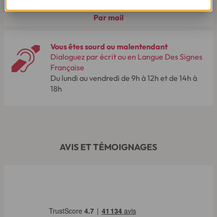
Par mail
Vous êtes sourd ou malentendant
Dialoguez par écrit ou en Langue Des Signes
Française
Du lundi au vendredi de 9h à 12h et de 14h à
18h
AVIS ET TÉMOIGNAGES