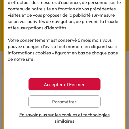
réseaux sociaux
d’effectuer des mesures d’audience, de personnaliser le
contenu de notre site en fonction de vos précédentes
visites et de vous proposer de la publicité sur-mesure
selon vos activités de navigation, de prévenir la fraude
et les usurpations d’identités.
Questions de Budget
Votre consentement est conservé 6 mois mais vous
Nos études exclusives
pouvez changer d’avis à tout moment en cliquant sur «
informations cookies » figurant en bas de chaque page
de notre site.
CONTACTEZ-NOUS
Par téléphone
Accepter et Fermer
Du lundi au vendredi de 8h00 à 19h00
Le samedi de 8h00 à 14h00.
03 28 09 21 18
(Appel non surtaxé - coût selon
Paramétrer
opérateur).
En savoir plus sur les cookies et technologies
similaires