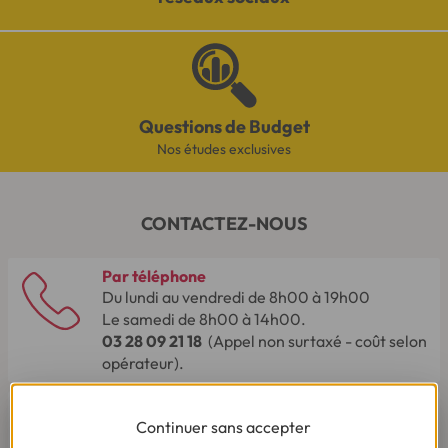
Questions de Budget
Nos études exclusives
CONTACTEZ-NOUS
Par téléphone
Du lundi au vendredi de 8h00 à 19h00
Le samedi de 8h00 à 14h00.
03 28 09 21 18
(Appel non surtaxé - coût selon
opérateur).
Continuer sans accepter