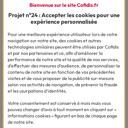
Bienvenue sur le site Cofidis.fr
Par mail
Projet n°24 : Accepter les cookies pour une
expérience personnalisée
Vous êtes sourd ou malentendant
Dialoguez par écrit ou en Langue Des Signes
Pour une meilleure expérience utilisateur lors de votre
Française
navigation sur notre site, des cookies et autres
Du lundi au vendredi de 9h à 12h et de 14h à
technologies similaires peuvent être utilisés par Cofidis
18h
et par nos partenaires et ce, afin d’améliorer la
performance de notre site et la qualité de nos services,
d’effectuer des mesures d’audience, de personnaliser le
contenu de notre site en fonction de vos précédentes
visites et de vous proposer de la publicité sur-mesure
selon vos activités de navigation, de prévenir la fraude
AVIS ET TÉMOIGNAGES
et les usurpations d’identités.
Votre consentement est conservé 6 mois mais vous
pouvez changer d’avis à tout moment en cliquant sur «
informations cookies » figurant en bas de chaque page
de notre site.