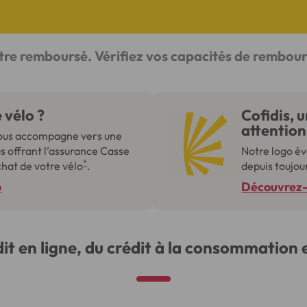
être remboursé. Vérifiez vos capacités de rembo
 vélo ?
Cofidis, 
attention 
 vous accompagne vers une
s offrant l’assurance Casse
Notre logo év
*
chat de votre vélo
.
depuis toujou
o
Découvrez-le
dit en ligne, du crédit à la consommation 