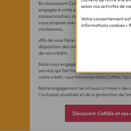
En choisissant Cofidis vous choisissez l'exper
selon vos activités de na
engagée à votre service depuis 1982. Prêt per
consommation, rachat de crédits mais aussi p
Votre consentement est 
vous propose une gamme étendue de solution
informations cookies » f
vos besoins.
Afin de vous faire vivre une expérience uniqu
disposition des outils toujours plus innovants
de vos crédits.
Nous nous engageons avec des conseillers so
service qui fait toute la différence. Quelle q
votre crédit, vous trouverez chez Cofidis l'a
Notre engagement se vit aussi à travers des 
l'inclusion sociétale et de la protection de l
Découvrir Cofidis et se