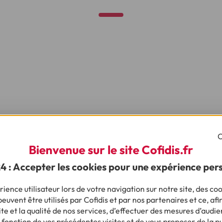
C
Bienvenue sur le site Cofidis.fr
24 : Accepter les cookies pour une expérience per
ience utilisateur lors de votre navigation sur notre site, des coo
Vous
euvent être utilisés par Cofidis et par nos partenaires et ce, afi
a différence
e et la qualité de nos services, d’effectuer des mesures d’audie
 fonction de vos précédentes visites et de vous proposer de la p