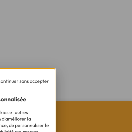
ontinuer sans accepter
sonnalisée
kies et autres
n d’améliorer la
nce, de personnaliser le
ublicité sur-mesure