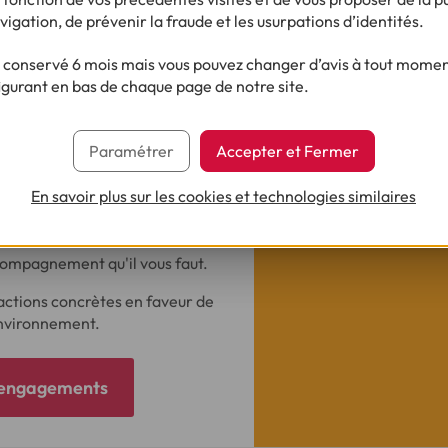
tise d'une société de crédit
vigation, de prévenir la fraude et les usurpations d’identités.
sonnel, crédit à la
roduits d'assurance, Cofidis
conservé 6 mois mais vous pouvez changer d’avis à tout moment
s afin de répondre au mieux à
igurant en bas de chaque page de notre site.
e, nous mettons à votre
Paramétrer
Accepter et Fermer
 pour une plus grande utilisation
En savoir plus sur les cookies et technologies similaires
ucieux de vous apporter le
ue soit votre manière de vivre
ccompagnement qu'il vous faut.
actions concrètes en faveur de
'environnement.
s engagements