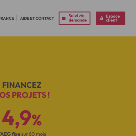
Suivi de
Espace
URANCE
AIDE ET CONTACT
demande
client
FINANCEZ
OS PROJETS !
4,9
%
TAEG fixe
sur 60 mois