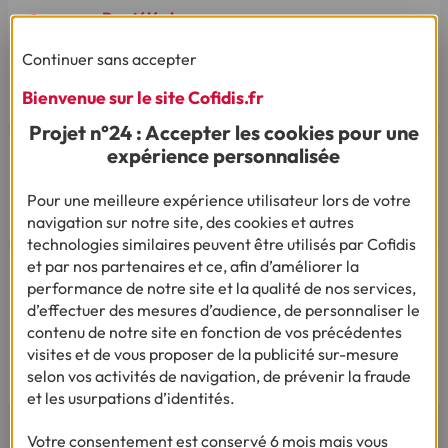
Par téléphone
Du lundi au vendredi de 8h00 à 19h00
Continuer sans accepter
Le samedi de 8h00 à 14h00.
03 28 09 21 18
(Appel non surtaxé - coût selon
Bienvenue sur le site Cofidis.fr
opérateur).
Projet n°24 : Accepter les cookies pour une
expérience personnalisée
Pour une meilleure expérience utilisateur lors de votre
navigation sur notre site, des cookies et autres
Par mail
technologies similaires peuvent être utilisés par Cofidis
et par nos partenaires et ce, afin d’améliorer la
Vous êtes sourd ou malentendant
performance de notre site et la qualité de nos services,
Dialoguez par écrit ou en Langue Des Signes
d’effectuer des mesures d’audience, de personnaliser le
Française
contenu de notre site en fonction de vos précédentes
Du lundi au vendredi de 9h à 12h et de 14h à
visites et de vous proposer de la publicité sur-mesure
18h
selon vos activités de navigation, de prévenir la fraude
et les usurpations d’identités.
Votre consentement est conservé 6 mois mais vous