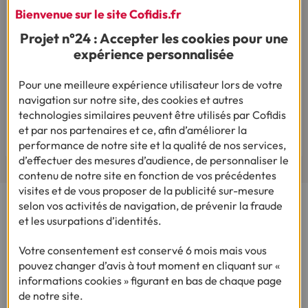
Bienvenue sur le site Cofidis.fr
Projet n°24 : Accepter les cookies pour une
expérience personnalisée
Pour une meilleure expérience utilisateur lors de votre
Pour votre besoin de crédit, vous trouverez chez
navigation sur notre site, des cookies et autres
Cofidis le service qui fait toute la différence.
technologies similaires peuvent être utilisés par Cofidis
Lire les avis de nos clients
et par nos partenaires et ce, afin d’améliorer la
performance de notre site et la qualité de nos services,
d’effectuer des mesures d’audience, de personnaliser le
contenu de notre site en fonction de vos précédentes
visites et de vous proposer de la publicité sur-mesure
selon vos activités de navigation, de prévenir la fraude
Cofidis, le spécialiste de la Demande de Crédit en Ligne,
et les usurpations d’identités.
vous propose plusieurs produits : des crédits renouvelables,
un prêt personnel et une solution de rachat de crédit.
Votre consentement est conservé 6 mois mais vous
Simulez sur notre site une demande de crédit en ligne en
pouvez changer d’avis à tout moment en cliquant sur «
quelques clics !
informations cookies » figurant en bas de chaque page
de notre site.