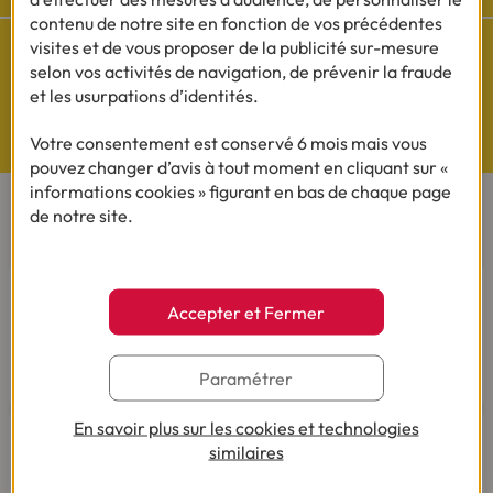
contenu de notre site en fonction de vos précédentes
visites et de vous proposer de la publicité sur-mesure
selon vos activités de navigation, de prévenir la fraude
et les usurpations d’identités.
Questions de Budget
Votre consentement est conservé 6 mois mais vous
Nos études exclusives
pouvez changer d’avis à tout moment en cliquant sur «
informations cookies » figurant en bas de chaque page
de notre site.
CONTACTEZ-NOUS
Par téléphone
Du lundi au vendredi de 8h00 à 19h00
Accepter et Fermer
Le samedi de 8h00 à 14h00.
03 28 09 21 18
(Appel non surtaxé - coût selon
Paramétrer
opérateur).
En savoir plus sur les cookies et technologies
similaires