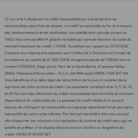
(1) La carte 4 étoiles est un crédit renouvelable sur une durée d'un an
reconductible, sans frais de dossier. Le crédit se renouvelle au fur et à mesure
des remboursements et est réutilisable. Les intérêts sont calculés suivant un
TAEG (taux annuel effectif global) révisable qui varie en fonction du solde dû.
montant maximum du crédit : 1 000€. Conditions en vigueur au 01/10/2025.
Consenti sous réserve d'acceptation par Cofidis SA à Directoire et Conseil de
surveillance au capital de 67 500 000€ enregistré auprès de l'ORIAS sous le
numéro 07023493. Siège social: Parc de la Haute Borne, 61 avenue Halley -
59866 Villeneuve d'Ascq cedex - R.C.S Lille Métropole SIREN n°325 307 106.
Vous bénéficiez d'un délai légal de rétractation de 14 jours à compter de la
signature de votre contrat de crédit. Les paiements comptant et en 3, 5, 10, 12,
et 20 fois sont des utilisations du crédit renouvelable dans la limite du montant
disponible et du crédit autorisé. Le paiement à crédit résulte d'un accord
express de votre part. les mensualités sont perçues séparément et en plus de la
mensualité de votre carte 4 étoiles. Feu Vert est mandaté à titre non exclusif
afin d'apporter son concours à la réalisation du contrat de crédit sans agir en
qualité de prêteur, il ne dispose d'aucun pouvoir d'octroi ou de gestion de
crédit. ORIAS N°13 005 987.