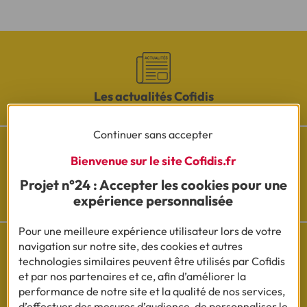
Les actualités Cofidis
Continuer sans accepter
Bienvenue sur le site Cofidis.fr
Projet n°24 : Accepter les cookies pour une
Besoin d'aide ?
expérience personnalisée
Découvrez l'espace questions/réponses
Pour une meilleure expérience utilisateur lors de votre
navigation sur notre site, des cookies et autres
technologies similaires peuvent être utilisés par Cofidis
et par nos partenaires et ce, afin d’améliorer la
Cofidis sur les
performance de notre site et la qualité de nos services,
réseaux sociaux
d’effectuer des mesures d’audience, de personnaliser le