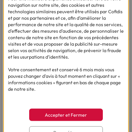
navigation sur notre site, des cookies et autres
Par téléphone
technologies similaires peuvent être utilisés par Cofidis
Du lundi au vendredi de 8h00 à 19h00
et par nos partenaires et ce, afin d’améliorer la
Le samedi de 8h00 à 14h00.
performance de notre site et la qualité de nos services,
03 28 09 21 18
(Appel non surtaxé - coût selon
d’effectuer des mesures d’audience, de personnaliser le
opérateur).
contenu de notre site en fonction de vos précédentes
visites et de vous proposer de la publicité sur-mesure
selon vos activités de navigation, de prévenir la fraude
et les usurpations d’identités.
Par mail
Votre consentement est conservé 6 mois mais vous
pouvez changer d’avis à tout moment en cliquant sur «
informations cookies » figurant en bas de chaque page
Vous êtes sourd ou malentendant
de notre site.
Dialoguez par écrit ou en Langue Des Signes
Française
Du lundi au vendredi de 9h à 12h et de 14h à
18h
Accepter et Fermer