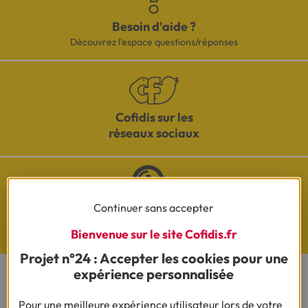
Besoin d'aide ?
Découvrez l'espace questions/réponses
Cofidis sur les
réseaux sociaux
Continuer sans accepter
Questions de Budget
Bienvenue sur le site Cofidis.fr
Nos études exclusives
Projet n°24 : Accepter les cookies pour une
expérience personnalisée
CONTACTEZ-NOUS
Pour une meilleure expérience utilisateur lors de votre