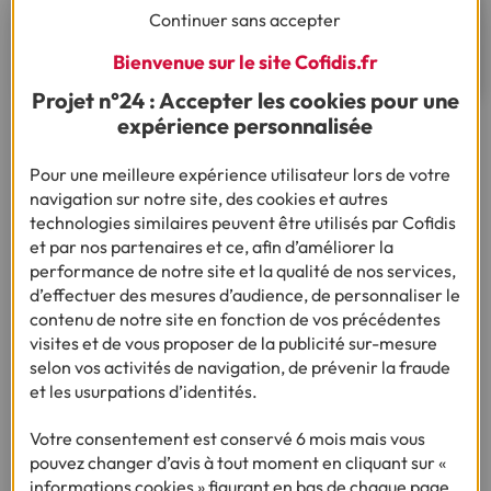
Continuer sans accepter
Rapprochez-vous d’un vendeur pour plus
d’informations
Bienvenue sur le site Cofidis.fr
Projet n°24 : Accepter les cookies pour une
expérience personnalisée
Pour une meilleure expérience utilisateur lors de votre
navigation sur notre site, des cookies et autres
Les principaux partenaires
3xCB
technologies similaires peuvent être utilisés par Cofidis
et par nos partenaires et ce, afin d’améliorer la
et 4xCB
performance de notre site et la qualité de nos services,
d’effectuer des mesures d’audience, de personnaliser le
contenu de notre site en fonction de vos précédentes
visites et de vous proposer de la publicité sur-mesure
selon vos activités de navigation, de prévenir la fraude
et les usurpations d’identités.
Votre consentement est conservé 6 mois mais vous
pouvez changer d’avis à tout moment en cliquant sur «
informations cookies » figurant en bas de chaque page