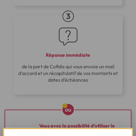
Réponse immédiate
de la part de Cofidis qui vous envoie un mail
d’accord et un récapitulatif de vos montants et
dates d’échéances
Vous avez la possibilité d’utiliser le
(1)
paiement 3xCB et 4xCB en magasin
!