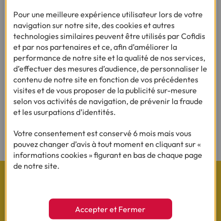
Pour une meilleure expérience utilisateur lors de votre
navigation sur notre site, des cookies et autres
technologies similaires peuvent être utilisés par Cofidis
Besoin d'en savoir plus sur le crédit ?
et par nos partenaires et ce, afin d’améliorer la
performance de notre site et la qualité de nos services,
d’effectuer des mesures d’audience, de personnaliser le
contenu de notre site en fonction de vos précédentes
(1) Vous recevrez ensuite un contrat pré-rempli qu'il vous faudra nous
visites et de vous proposer de la publicité sur-mesure
renvoyer complété, daté, signé et accompagné des justificatifs demandés en
selon vos activités de navigation, de prévenir la fraude
vue d'une acceptation définitive.
et les usurpations d’identités.
(2) Sous réserve d’acceptation de votre dossier et à l’issue du délai légal de
Votre consentement est conservé 6 mois mais vous
rétractation.
pouvez changer d’avis à tout moment en cliquant sur «
informations cookies » figurant en bas de chaque page
de notre site.
Les actualités Cofidis
Accepter et Fermer