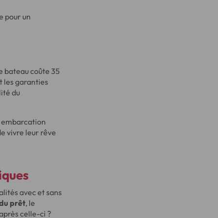
ue pour un
Ce bateau coûte 35
t les garanties
lité du
ur embarcation
e vivre leur rêve
iques
lités avec et sans
 du prêt
, le
près celle-ci ?