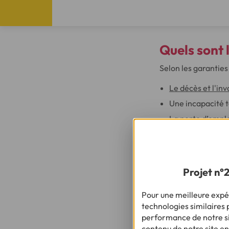
Quels sont 
Selon les garanties
Le décès et l'inv
Une incapacité 
La perte d’empl
À SAVOIR
Certaines formul
Projet n°
personnelle. Plu
protection renf
Pour une meilleure expér
technologies similaires p
performance de notre sit
contenu de notre site en