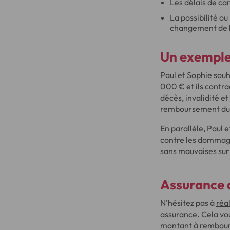
Les délais de ca
La possibilité o
changement de b
Un exemple
Paul et Sophie souh
000 € et ils contra
décès, invalidité et
remboursement du c
En parallèle, Paul 
contre les dommages
sans mauvaises sur
Assurance d
N’hésitez pas à
réa
assurance. Cela v
montant à rembours