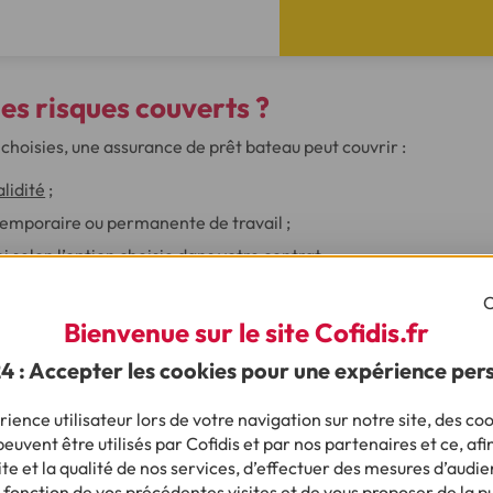
les risques couverts ?
 choisies, une assurance de prêt bateau peut couvrir :
alidité
;
temporaire ou permanente de travail ;
oi
selon l’option choisie dans votre contrat.
C
Bienvenue sur le site Cofidis.fr
es vous permettent d’adapter le niveau de couverture à votre s
24 : Accepter les cookies pour une expérience per
s le montant du prêt est élevé, plus nous vous recommandons d’
orcée.
ience utilisateur lors de votre navigation sur notre site, des coo
euvent être utilisés par Cofidis et par nos partenaires et ce, afi
e et la qualité de nos services, d’effectuer des mesures d’audie
 fonction de vos précédentes visites et de vous proposer de la p