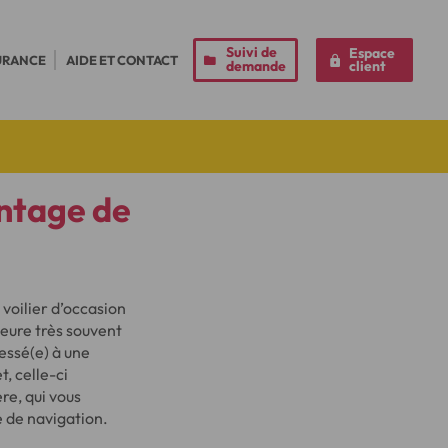
Suivi de
Espace
URANCE
AIDE ET CONTACT
demande
client
antage de
 voilier d’occasion
ure très souvent
essé(e) à une
, celle-ci
re, qui vous
e de navigation.