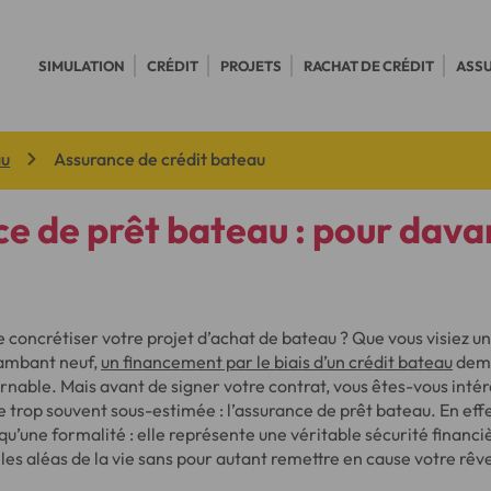
SIMULATION
CRÉDIT
PROJETS
RACHAT DE CRÉDIT
ASS
au
Assurance de crédit bateau
e de prêt bateau : pour dav
 concrétiser votre projet d’achat de bateau ? Que vous visiez un
lambant neuf,
un financement par le biais d’un crédit bateau
deme
nable. Mais avant de signer votre contrat, vous êtes-vous intér
rop souvent sous-estimée : l’assurance de prêt bateau. En effet
qu’une formalité : elle représente une véritable sécurité financiè
les aléas de la vie sans pour autant remettre en cause votre rêv