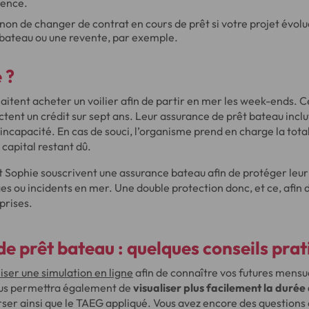
rence.
u non de changer de contrat en cours de prêt si votre projet évol
ateau ou une revente, par exemple.
 ?
aitent acheter un voilier afin de partir en mer les week-ends. 
ctent un crédit sur sept ans. Leur assurance de prêt bateau inclu
 incapacité. En cas de souci, l’organisme prend en charge la tota
apital restant dû.
et Sophie souscrivent une assurance bateau afin de protéger le
 ou incidents en mer. Une double protection donc, et ce, afin d
prises.
e prêt bateau : quelques conseils prat
liser une simulation en ligne
afin de connaître vos futures mensua
ous permettra également de
visualiser plus facilement la durée
er ainsi que le TAEG appliqué. Vous avez encore des questions a