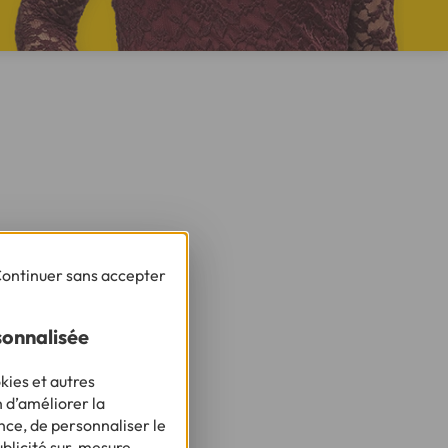
ontinuer sans accepter
ituation
sonnalisée
opter pour une
kies et autres
n d’améliorer la
nce, de personnaliser le
ublicité sur-mesure