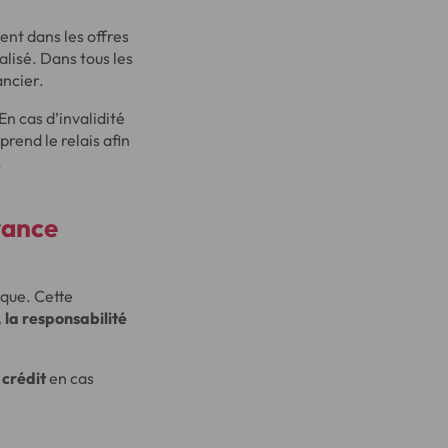
ent dans les offres
lisé. Dans tous les
ancier.
n cas d’invalidité
rend le relais afin
.
rance
ique. Cette
la responsabilité
 crédit
en cas