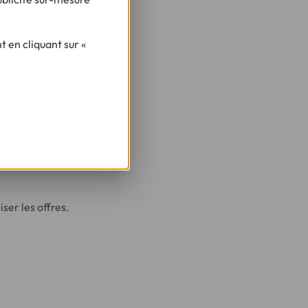
 du mode d’achat.
 en cliquant sur «
 notamment si le
ties, en particulier
vous proposera une
iser les offres.