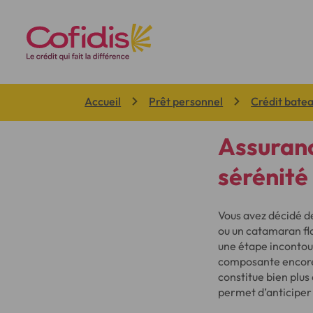
Vous êtes ici:
Accueil
Prêt personnel
Crédit bate
Assuranc
sérénité
Vous avez décidé de
ou un catamaran f
une étape incontour
composante encore t
constitue bien plus 
permet d’anticiper 